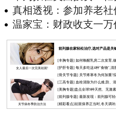
真相透视：参加养老社
温家宝：财政收支一万
前列腺在家轻松治疗,选对产品是关
[
丰胸专题
] 如何唤醒乳房二次发育,
[
护肝专题
] 每天多吃这4种"食物",
女人最后一次完美祛斑!
[骨关节专题] 关节疼寒冬为何加重?
[
三高专题
] 血栓清除为什么难,防、
[
美胸专题
]盘点全球9种天然、无激
[
前列腺专题
] 最新发现：前列腺可轻
[
精彩看点
]祛斑保养正当时,冬天调
关节病冬季防治方法