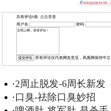
时刻追踪股市行情，
共有评论
0
条
点击查看
用户名
密码
所有评论仅代表网友意见，凤凰网保持中立
·
2周止脱发-6周长新发
·
口臭-祛除口臭妙招
·
啤酒肚-将军肚-是杀手