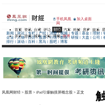
手机凤凰
加入桌面
网
财经
首页
资讯
台湾
评论
汽车
科技
房产
娱乐
新闻
评论
专栏
产经
消费
视频
专题
基金
理财
亲子
游戏
城市
论坛
博报
微博
企业
人物
日历
股票
行情
数据
研报
大盘
公司
排行
滚动
百科
黑马
股吧
博客
凤凰网财经
>
股票
>
iPad引爆触摸屏概念股
> 正文