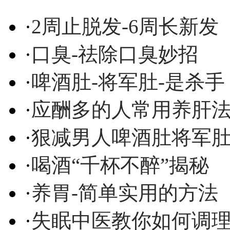
·
2周止脱发-6周长新发
·
口臭-祛除口臭妙招
·
啤酒肚-将军肚-是杀手
·
应酬多的人常用养肝
·
狠减男人啤酒肚将军
·
喝酒“千杯不醉”揭秘
·
养胃-简单实用的方法
·
失眠中医教你如何调