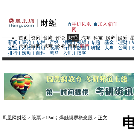
手机凤凰
加入桌面
网
财经
首页
资讯
台湾
评论
汽车
科技
房产
娱乐
新闻
评论
专栏
产经
消费
视频
专题
基金
理财
亲子
游戏
城市
论坛
博报
微博
企业
人物
日历
股票
行情
数据
研报
大盘
公司
排行
滚动
百科
黑马
股吧
博客
凤凰网财经
>
股票
>
iPad引爆触摸屏概念股
> 正文