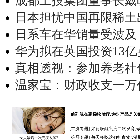
成都工投集团董事长戴
日本担忧中国再限稀土
日系车在华销量受波及 
华为拟在英国投资13亿英
真相透视：参加养老社
温家宝：财政收支一万
前列腺在家轻松治疗,选对产品是关
[
丰胸专题
] 如何唤醒乳房二次发育,
[
护肝专题
] 每天多吃这4种"食物",
女人最后一次完美祛斑!