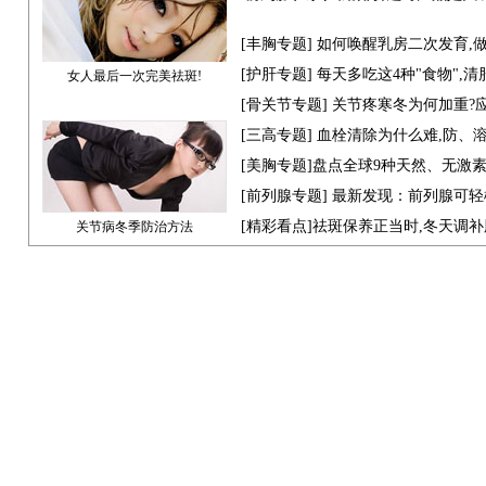
[
丰胸专题
] 如何唤醒乳房二次发育,
[
护肝专题
] 每天多吃这4种"食物",
女人最后一次完美祛斑!
[骨关节专题] 关节疼寒冬为何加重?
[
三高专题
] 血栓清除为什么难,防、
[
美胸专题
]盘点全球9种天然、无激
[
前列腺专题
] 最新发现：前列腺可轻
[
精彩看点
]祛斑保养正当时,冬天调
关节病冬季防治方法