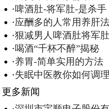
·
啤酒肚-将军肚-是杀手
·
应酬多的人常用养肝
·
狠减男人啤酒肚将军
·
喝酒“千杯不醉”揭秘
·
养胃-简单实用的方法
·
失眠中医教你如何调
更多新闻
·
深圳市宇顺电子股份