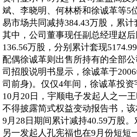
斌、李晓明、何林桥和徐诚革等5
易市场共同减持384.43万股，累计
其中，公司董事现任副总经理赵后鹏
136.56万股，分别累计套现5174.
配偶徐诚革则出售所持有的全部公司股票
司招股说明书显示，徐诚革于2006年
司前身)。仅仅4年间，徐诚革投资宇
10月20日，宇顺电子发起人之一
不得披露简式权益变动报告书，该
9月28日期间累计减持40.59万
另一发起人孔宪福也在9月份短短一个