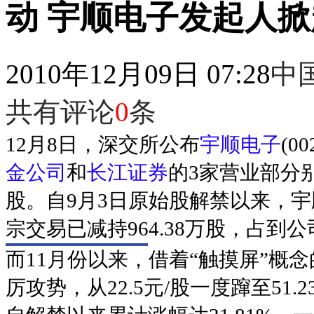
动 宇顺电子发起人
2010年12月09日 07:28
中
共有评论
0
条
12月8日，深交所公布
宇顺电子
(0
金公司
和
长江证券
的3家营业部分别卖
股。自9月3日原始股解禁以来，
宗交易已减持964.38万股，占到公
而11月份以来，借着“触摸屏”概
厉攻势，从22.5元/股一度蹿至51