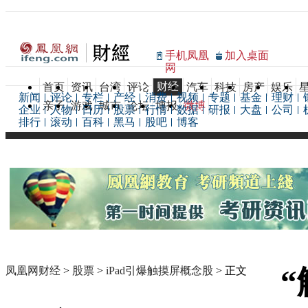
手机凤凰
加入桌面
网
财经
首页
资讯
台湾
评论
汽车
科技
房产
娱乐
新闻
评论
专栏
产经
消费
视频
专题
基金
理财
亲子
游戏
城市
论坛
博报
微博
企业
人物
日历
股票
行情
数据
研报
大盘
公司
排行
滚动
百科
黑马
股吧
博客
凤凰网财经
>
股票
>
iPad引爆触摸屏概念股
> 正文