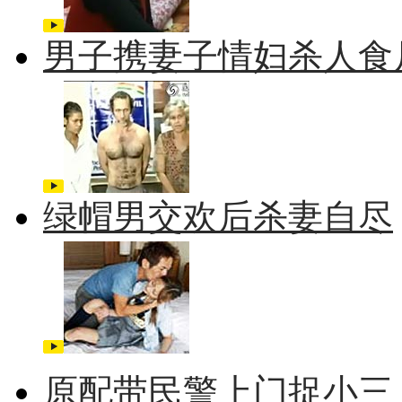
男子携妻子情妇杀人食
绿帽男交欢后杀妻自尽
原配带民警上门捉小三