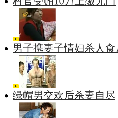
村官受贿10万上缴无门
男子携妻子情妇杀人食
绿帽男交欢后杀妻自尽