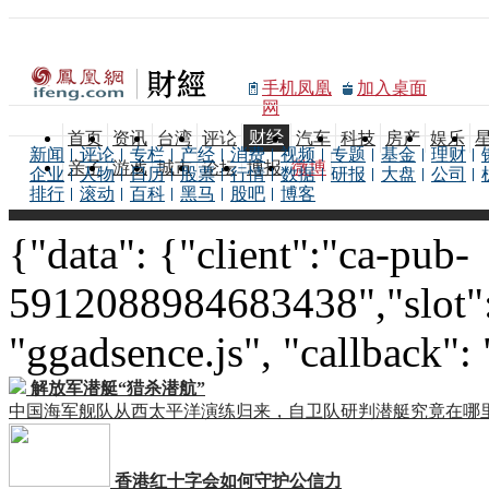
手机凤凰
加入桌面
网
财经
首页
资讯
台湾
评论
汽车
科技
房产
娱乐
新闻
评论
专栏
产经
消费
视频
专题
基金
理财
亲子
游戏
城市
论坛
博报
微博
企业
人物
日历
股票
行情
数据
研报
大盘
公司
排行
滚动
百科
黑马
股吧
博客
{"data": {"client":"ca-pub-
5912088984683438","slot":
"ggadsence.js", "callback":
解放军潜艇“猎杀潜航”
中国海军舰队从西太平洋演练归来，自卫队研判潜艇究竟在哪
香港红十字会如何守护公信力