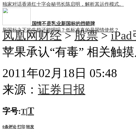
独家对话香港红十字会秘书长陈启明，解析其运作模式。
国情不是乳业新国标的挡箭牌
新国标之下的牛奶还能喝吗？低标准真的是国情使然？
凤凰网财经
>
股票
>
iP
苹果承认“有毒” 相关触
2011年02月18日 05:48
来源：
证券日报
T
字号:
|
T
0
条评论
打印
转发