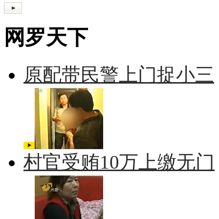
网罗天下
原配带民警上门捉小三
村官受贿10万上缴无门