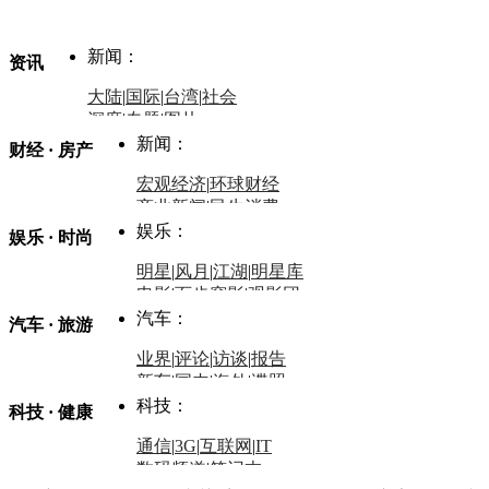
新闻：
资讯
大陆
|
国际
|
台湾
|
社会
深度
|
专题
|
图片
中国政要资料库
新闻：
财经 · 房产
评论：
宏观经济
|
环球财经
商业新闻
|
民生消费
时事开讲
娱乐：
娱乐 · 时尚
评论：
军事：
明星
|
风月
|
江湖
|
明星库
商业评论
|
宏观分析
电影
|
百步穿影
|
观影团
防务观察
|
防务写真
金融观察
|
财知道
星座
|
塔罗
|
演出
汽车：
汽车 · 旅游
中国军情
|
环球军情
外媒视角
凤凰网·非常道
|
星光邦
业界
|
评论
|
访谈
|
报告
体育：
股票：
时尚：
新车
|
国内
|
海外
|
谍照
购车
|
导购
|
试驾
|
图解
科技：
NBA
|
CBA
|
大局观
科技 · 健康
炒股大赛
|
图解资金流向
时装
|
美容
|
美体
|
论坛
文化
|
人文
|
酷车
|
游记
中超
|
国际足球
|
图片
投资观察
|
龙虎榜点评
化妆品库
|
试用中心
通信
|
3G
|
互联网
|
IT
用车
|
专栏
|
二手车
黑马追踪
|
明星分析师
情感
|
奢侈品
|
图片
数码频道
|
笔记本
历史：
赛事
|
城市站
|
经销商