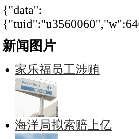
{"data":
{"tuid":"u3560060","w":640
新闻图片
家乐福员工涉贿
海洋局拟索赔上亿