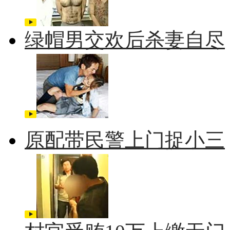
绿帽男交欢后杀妻自尽
原配带民警上门捉小三