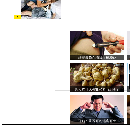
糖尿病降血糖稳血糖秘诀
男人吃什么强壮必看（组图）
耳鸣：重视耳鸣远离耳聋