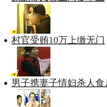
村官受贿10万上缴无门
男子携妻子情妇杀人食