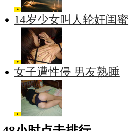
14岁少女叫人轮奸闺蜜
女子遭性侵 男友熟睡
48小时点击排行