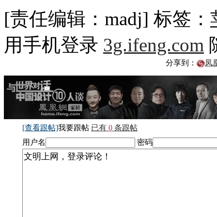
[责任编辑：madj]
标签：
用手机登录
3g.ifeng.com
分享到：
凤
[查看跟帖]
我要跟帖
已有
0
条跟帖
用户名
密码