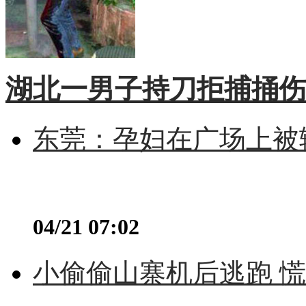
湖北一男子持刀拒捕捅伤
东莞：孕妇在广场上被辅
04/21 07:02
小偷偷山寨机后逃跑 慌不