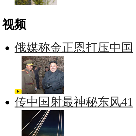
视频
俄媒称金正恩打压中国
传中国射最神秘东风41