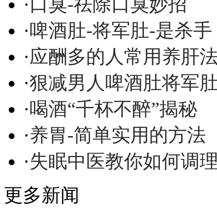
·
口臭-祛除口臭妙招
·
啤酒肚-将军肚-是杀手
·
应酬多的人常用养肝
·
狠减男人啤酒肚将军
·
喝酒“千杯不醉”揭秘
·
养胃-简单实用的方法
·
失眠中医教你如何调
更多新闻