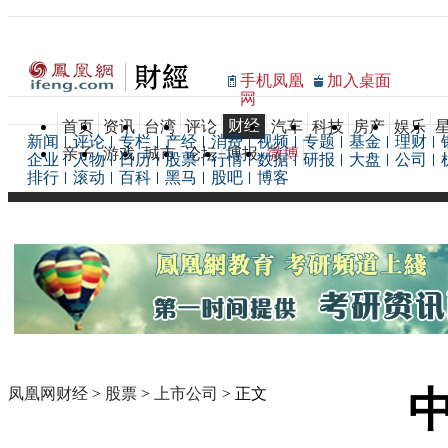
手机凤凰
加入桌面
网
财经
首页
资讯
台湾
评论
汽车
科技
房产
娱乐
新闻
评论
专栏
产经
消费
视频
专题
基金
理财
亲子
游戏
城市
论坛
博报
微博
企业
人物
日历
股票
行情
数据
研报
大盘
公司
排行
滚动
百科
黑马
股吧
博客
凤凰网财经
>
股票
>
上市公司
> 正文