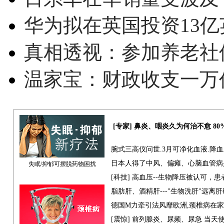
华为拟在英国投资13亿英
真相透视：参加养老社
温家宝：财政收支一万
[专家] 鼻炎、咽炎久为何治不愈 8
腕式三高仪问世.3月可净化血液.降
日本人得了中风、偏瘫、心脑血管病
失眠/抑郁可摆脱药物困扰
[科技] 高血压--生物降压被认可，
脂肪肝、酒精肝---"生物洗肝"远离
德国M力牵引法风靡欧洲,颈椎病在
[震惊] 前列腺炎、尿频、尿急 当天