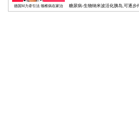
糖尿病-生物纳米波活化胰岛,可逐步
德国M力牵引法 颈椎病在家治