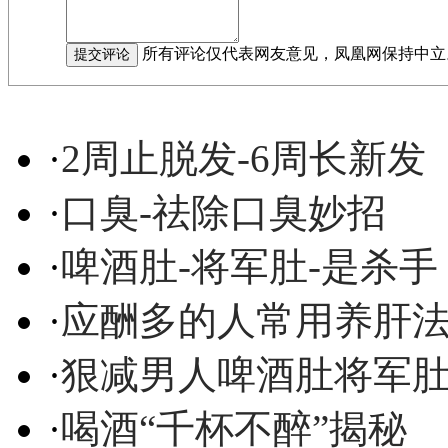
所有评论仅代表网友意见，凤凰网保持中立
·
2周止脱发-6周长新发
·
口臭-祛除口臭妙招
·
啤酒肚-将军肚-是杀手
·
应酬多的人常用养肝
·
狠减男人啤酒肚将军
·
喝酒“千杯不醉”揭秘