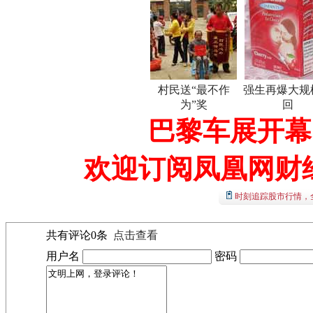
村民送“最不作
强生再爆大规
为”奖
回
巴黎车展开幕
欢迎订阅凤凰网财
时刻追踪股市行情，
共有评论
0
条
点击查看
用户名
密码