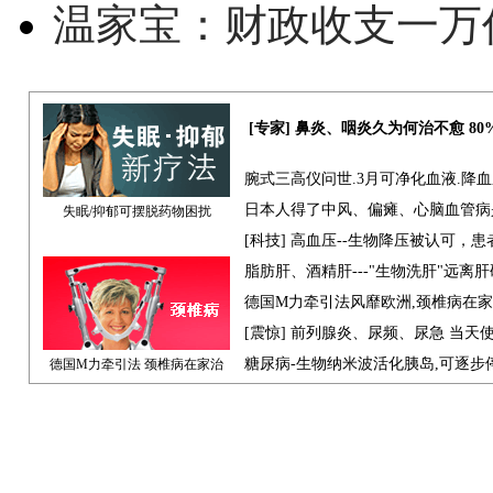
温家宝：财政收支一万
[专家] 鼻炎、咽炎久为何治不愈 8
腕式三高仪问世.3月可净化血液.降
日本人得了中风、偏瘫、心脑血管病
失眠/抑郁可摆脱药物困扰
[科技] 高血压--生物降压被认可，
脂肪肝、酒精肝---"生物洗肝"远离
德国M力牵引法风靡欧洲,颈椎病在
[震惊] 前列腺炎、尿频、尿急 当天
糖尿病-生物纳米波活化胰岛,可逐步
德国M力牵引法 颈椎病在家治