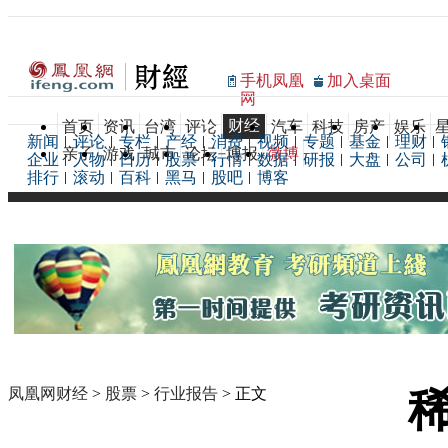
手机凤凰
加入桌面
网
财经
首页
资讯
台湾
评论
汽车
科技
房产
娱乐
新闻
评论
专栏
产经
消费
视频
专题
基金
理财
亲子
游戏
城市
论坛
博报
微博
企业
人物
日历
股票
行情
数据
研报
大盘
公司
排行
滚动
百科
黑马
股吧
博客
凤凰网财经
>
股票
>
行业报告
> 正文