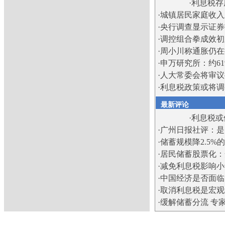
·
利息税存
·
城镇居民家庭收入
·
央行调查显示证券
·
调控组合拳成效初
·
周小川称通胀仍在
·
申万研究所：约6
·
人大常委会将审议
·
利息税政策或将调
最新评论
·
利息税或
·
广州日报社评：是
·
储蓄规模降2.5
·
居民储蓄股票化：
·
减免利息税影响小
·
中国经济是否面临
·
取消利息税是宏观
·
缓解储蓄分流 专