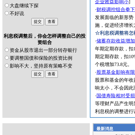
企业效益影响小
]
大盘继续下探
·
财税调控组合拳下
不好说
发展面临的新形势
施，促进经济增长
☆利息税调整将怎
利息税调整后，你会怎样调整自己的投
·
储蓄存款收益增加
资组合
年期定期存款，扣1
资金从股市退出一部分转存银行
期定期存款，扣10
要调整国债和保险的投资比例
个税增加73.8元。
影响不大，坚持原有策略不变
·
股票基金影响有限
股票和基金的年收
响太小，不会因此
·
国债寿险相对受损
等理财产品产生明
利息税的调整进行
最新消息