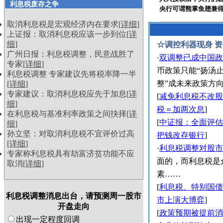
利息税废存之争
央行可谓熊掌鱼翅兼得
取消利息税是宏观经济内在要求[
详细
]
上证报：取消利息税应该一步到位[
详
细
]
☆调控利器现身 
广州日报：利息税调整，民意战胜了
·
双调整已成中国政
专家[
详细
]
币政策只能“扬汤止
利息税调整 专家建议先将税率降一半
整”成未来政策方
[
详细
]
专家建议：取消利息税应先于加息[
详
[
减免利息税不改股
细
]
税＝加两次息
]
在利息税与基准利率政策之间抉择[
详
[
中证报：全面评估
细
]
孙立坚：对取消利息税不宜评价过高
把钱改存银行
]
[
详细
]
·
利息税调整对股市
专家称利息税具有劫富济贫功能不应
面的，而利息税是
取消[
详细
]
素……
[
利息税、特别国债
利息税调整消息出台，请预测周一股市
市上演大博弈
]
开盘走向
[
政策预期被提前消
出现一定程度回调