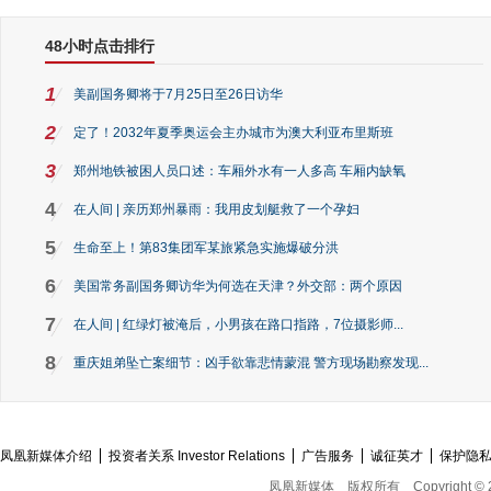
48小时点击排行
1
美副国务卿将于7月25日至26日访华
2
定了！2032年夏季奥运会主办城市为澳大利亚布里斯班
3
郑州地铁被困人员口述：车厢外水有一人多高 车厢内缺氧
4
在人间 | 亲历郑州暴雨：我用皮划艇救了一个孕妇
5
生命至上！第83集团军某旅紧急实施爆破分洪
6
美国常务副国务卿访华为何选在天津？外交部：两个原因
7
在人间 | 红绿灯被淹后，小男孩在路口指路，7位摄影师...
8
重庆姐弟坠亡案细节：凶手欲靠悲情蒙混 警方现场勘察发现...
凤凰新媒体介绍
投资者关系 Investor Relations
广告服务
诚征英才
保护隐
凤凰新媒体
版权所有
Copyright © 