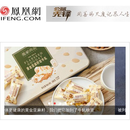
金亚麻籽，我们把它加到了牛轧糖里
被列入佛家七宝的它到