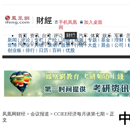
手机凤凰
加入桌面
网
财经
首页
资讯
台湾
评论
汽车
体育
娱乐
军事
新闻
评论
专栏
产经
消费
视频
专题
基金
理财
论坛
公益
时尚
房产
城市
游戏
世博
企业
人物
滚动
股票
行情
大盘
晨会
公司
创业板
排行
日历
百科
优股
凤凰网财经
>
会议报道
>
CCIEE经济每月谈第七期
> 正
文