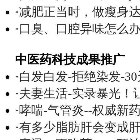
·
减肥正当时，做瘦身达
·
口臭、口腔异味怎么
中医药科技成果推广
·
白发白发-拒绝染发-3
·
夫妻生活-实录暴光！
·
哮喘-气管炎--权威
·
有多少脂肪肝会变成