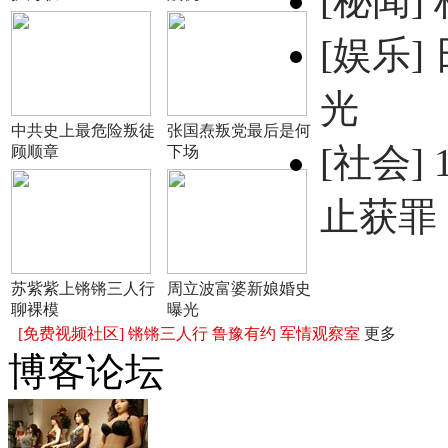
[秘闻]
[娱乐]
光
中共史上最危险叛徒
张国焘叛党最后是何
[社会]
顾顺章
下场
止获罪
苏紫紫上锵锵三人行
周立波富婆新娘婚史
聊裸模
曝光
[免费视频社区]
锵锵三人行
鲁豫有约
军情观察室
更多
博客论坛