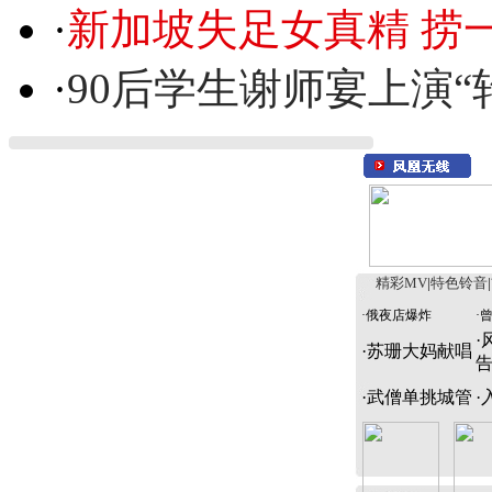
·
新加坡失足女真精 捞
·
90后学生谢师宴上演“
精彩MV
|
特色铃音
|
·
俄夜店爆炸
·
·
·
苏珊大妈献唱
·
武僧单挑城管
·