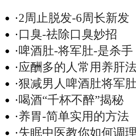
·
2周止脱发-6周长新发
·
口臭-祛除口臭妙招
·
啤酒肚-将军肚-是杀手
·
应酬多的人常用养肝
·
狠减男人啤酒肚将军
·
喝酒“千杯不醉”揭秘
·
养胃-简单实用的方法
·
失眠中医教你如何调