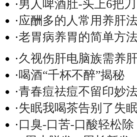
·
男人啤酒肚-头上6把刀
·
应酬多的人常用养肝
·
老胃病养胃的简单方
·
久视伤肝电脑族需养
·
喝酒“千杯不醉”揭秘
·
青春痘祛痘不留印妙
·
失眠我喝茶告别了失
·
口臭-口苦-口酸轻松除