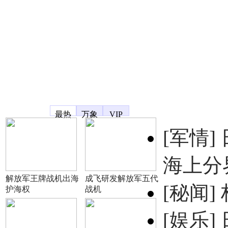
凤凰宽频
最热
万象
VIP
[军情]
海上分
解放军王牌战机出海
成飞研发解放军五代
[秘闻]
护海权
战机
[娱乐]