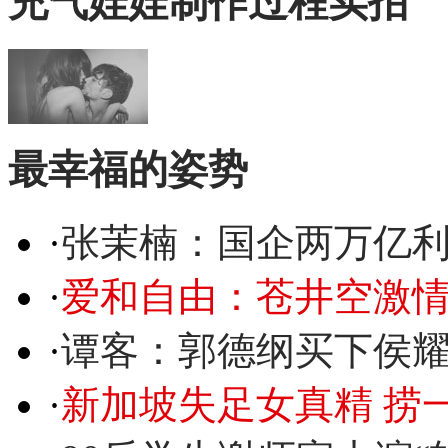
充气娃娃制作过程实拍
最幸福的姿势
·
张茉楠：国企两万亿
·
爱和自由：苍井空激情
·
谭客：郭德纲买下侯
·
新加坡失足女真精 捞