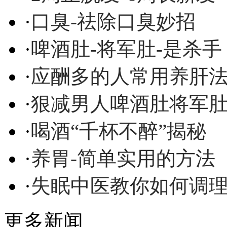
·
口臭-祛除口臭妙招
·
啤酒肚-将军肚-是杀手
·
应酬多的人常用养肝
·
狠减男人啤酒肚将军
·
喝酒“千杯不醉”揭秘
·
养胃-简单实用的方法
·
失眠中医教你如何调
更多新闻