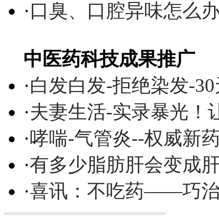
·
口臭、口腔异味怎么
中医药科技成果推广
·
白发白发-拒绝染发-3
·
夫妻生活-实录暴光！
·
哮喘-气管炎--权威
·
有多少脂肪肝会变成
·
喜讯：不吃药——巧