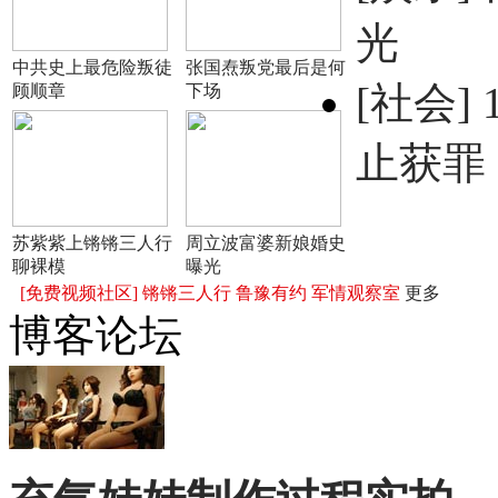
光
中共史上最危险叛徒
张国焘叛党最后是何
[社会]
顾顺章
下场
止获罪
苏紫紫上锵锵三人行
周立波富婆新娘婚史
聊裸模
曝光
[免费视频社区]
锵锵三人行
鲁豫有约
军情观察室
更多
博客论坛