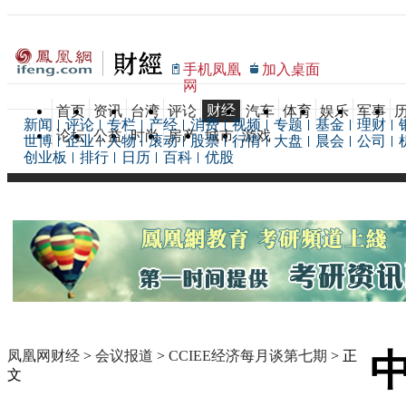
手机凤凰
加入桌面
网
财经
首页
资讯
台湾
评论
汽车
体育
娱乐
军事
新闻
评论
专栏
产经
消费
视频
专题
基金
理财
论坛
公益
时尚
房产
城市
游戏
世博
企业
人物
滚动
股票
行情
大盘
晨会
公司
创业板
排行
日历
百科
优股
凤凰网财经
>
会议报道
>
CCIEE经济每月谈第七期
> 正
文