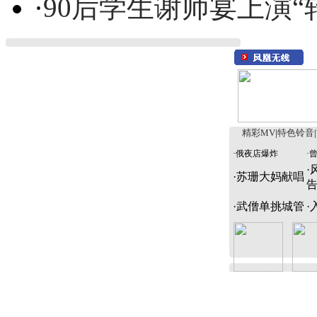
·
90后学生谢师宴上演“
精彩MV
|
特色铃音
|
·
俄夜店爆炸
·
·
·
苏珊大妈献唱
·
武僧单挑城管
·