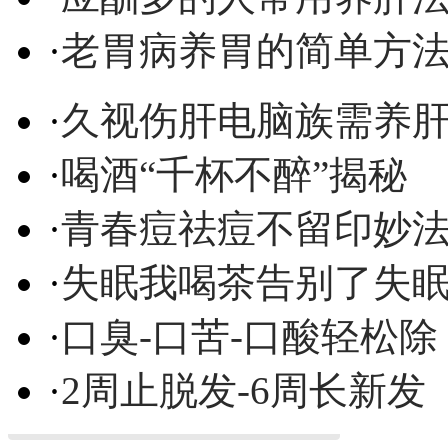
·
老胃病养胃的简单方
·
久视伤肝电脑族需养
·
喝酒“千杯不醉”揭秘
·
青春痘祛痘不留印妙
·
失眠我喝茶告别了失
·
口臭-口苦-口酸轻松除
·
2周止脱发-6周长新发