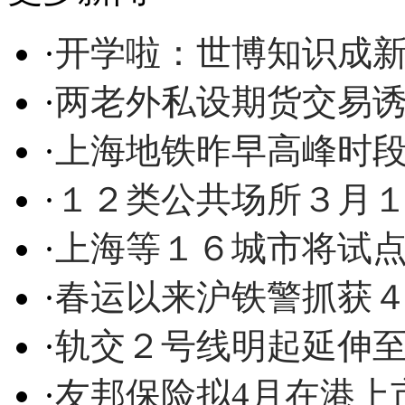
·
开学啦：世博知识成
·
两老外私设期货交易
·
上海地铁昨早高峰时
·
１２类公共场所３月
·
上海等１６城市将试
·
春运以来沪铁警抓获
·
轨交２号线明起延伸
·
友邦保险拟4月在港上