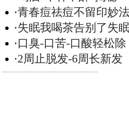
·
青春痘祛痘不留印妙
·
失眠我喝茶告别了失
·
口臭-口苦-口酸轻松除
·
2周止脱发-6周长新发