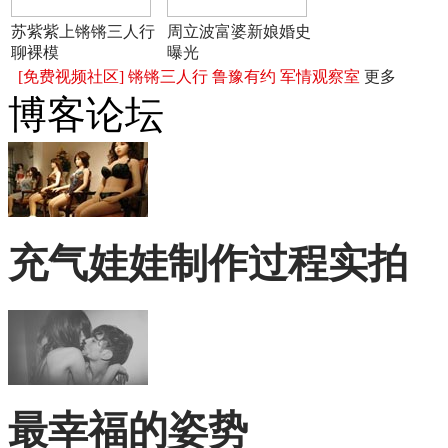
苏紫紫上锵锵三人行
周立波富婆新娘婚史
聊裸模
曝光
[免费视频社区]
锵锵三人行
鲁豫有约
军情观察室
更多
博客论坛
充气娃娃制作过程实拍
最幸福的姿势