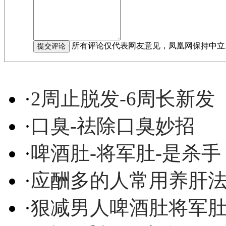
所有评论仅代表网友意见，凤凰网保持中立
·
2周止脱发-6周长新发
·
口臭-祛除口臭妙招
·
啤酒肚-将军肚-是杀手
·
应酬多的人常用养肝
·
狠减男人啤酒肚将军