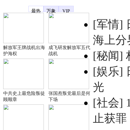
凤凰宽频
最热
万象
VIP
[军情]
海上分
解放军王牌战机出海
成飞研发解放军五代
[秘闻]
护海权
战机
[娱乐]
光
中共史上最危险叛徒
张国焘叛党最后是何
[社会]
顾顺章
下场
止获罪