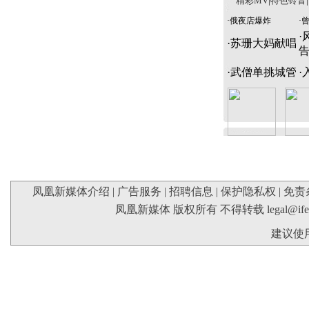
精彩MV
|
特色铃音
|
·
俄夜店爆炸
·
·
·
苏珊大妈献唱
·
武僧单挑城管
·
凤凰新媒体介绍
|
广告服务
|
招聘信息
|
保护隐私权
|
免责
凤凰新媒体 版权所有 不得转载
legal@if
建议使用