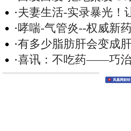
·
夫妻生活-实录暴光！
·
哮喘-气管炎--权威
·
有多少脂肪肝会变成
·
喜讯：不吃药——巧
凤凰网财经