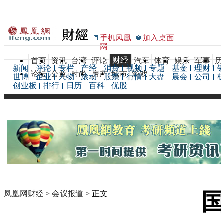
手机凤凰
加入桌面
网
财经
首页
资讯
台湾
评论
汽车
体育
娱乐
军事
新闻
评论
专栏
产经
消费
视频
专题
基金
理财
论坛
公益
时尚
房产
城市
游戏
世博
企业
人物
滚动
股票
行情
大盘
晨会
公司
创业板
排行
日历
百科
优股
凤凰网财经
>
会议报道
> 正文