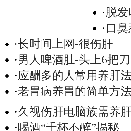
·
脱发
·
口臭
·
长时间上网-很伤肝
·
男人啤酒肚-头上6把刀
·
应酬多的人常用养肝
·
老胃病养胃的简单方
·
久视伤肝电脑族需养
·
喝酒“千杯不醉”揭秘