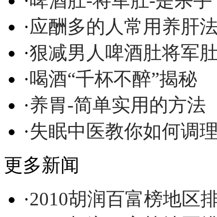
·
啤酒肚-将军肚-是杀手
·
应酬多的人常用养肝
·
狠减男人啤酒肚将军
·
喝酒“千杯不醉”揭秘
·
养胃-简单实用的方法
·
失眠中医教你如何调
更多新闻
·
2010胡润百富榜地区