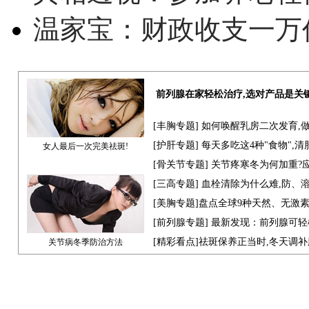
温家宝：财政收支一万
前列腺在家轻松治疗,选对产品是关
[
丰胸专题
] 如何唤醒乳房二次发育,
[
护肝专题
] 每天多吃这4种"食物",
女人最后一次完美祛斑!
[骨关节专题] 关节疼寒冬为何加重?
[
三高专题
] 血栓清除为什么难,防、
[
美胸专题
]盘点全球9种天然、无激
[
前列腺专题
] 最新发现：前列腺可轻
[
精彩看点
]祛斑保养正当时,冬天调
关节病冬季防治方法