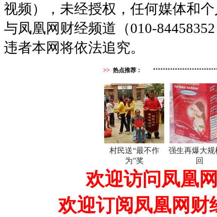
视频），未经授权，任何媒体和个
与凤凰网财经频道（010-8445
违者本网将依法追究。
>>
热点推荐：
村民送“最不作
强生再爆大规
为”奖
回
欢迎访问凤凰网
欢迎订阅凤凰网财