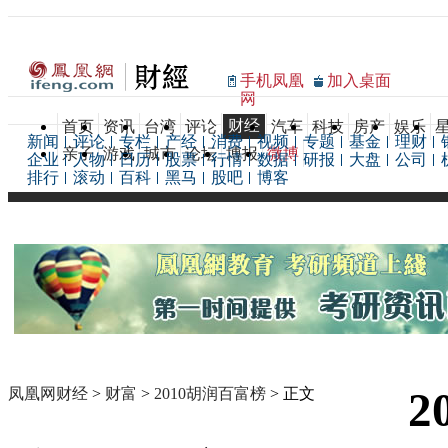
手机凤凰
加入桌面
网
财经
首页
资讯
台湾
评论
汽车
科技
房产
娱乐
新闻
评论
专栏
产经
消费
视频
专题
基金
理财
亲子
游戏
城市
论坛
博报
微博
企业
人物
日历
股票
行情
数据
研报
大盘
公司
排行
滚动
百科
黑马
股吧
博客
2
凤凰网财经
>
财富
>
2010胡润百富榜
> 正文