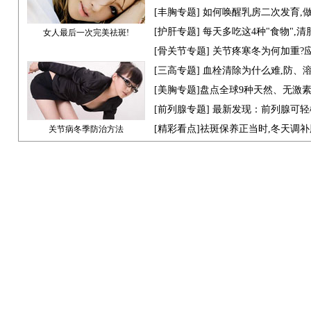
[
丰胸专题
] 如何唤醒乳房二次发育,
[
护肝专题
] 每天多吃这4种"食物",
女人最后一次完美祛斑!
[骨关节专题] 关节疼寒冬为何加重?
[
三高专题
] 血栓清除为什么难,防、
[
美胸专题
]盘点全球9种天然、无激
[
前列腺专题
] 最新发现：前列腺可轻
[
精彩看点
]祛斑保养正当时,冬天调
关节病冬季防治方法