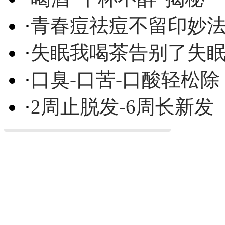
·
青春痘祛痘不留印妙
·
失眠我喝茶告别了失
·
口臭-口苦-口酸轻松除
·
2周止脱发-6周长新发