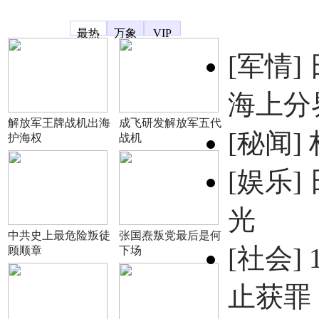
凤凰宽频
最热
万象
VIP
[军情]
海上分
解放军王牌战机出海
成飞研发解放军五代
[秘闻]
护海权
战机
[娱乐]
光
中共史上最危险叛徒
张国焘叛党最后是何
[社会]
顾顺章
下场
止获罪