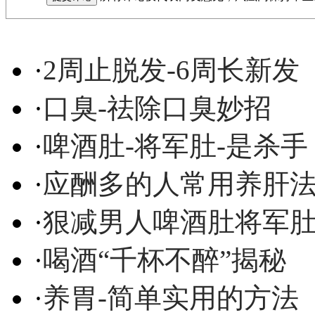
·
2周止脱发-6周长新发
·
口臭-祛除口臭妙招
·
啤酒肚-将军肚-是杀手
·
应酬多的人常用养肝
·
狠减男人啤酒肚将军
·
喝酒“千杯不醉”揭秘
·
养胃-简单实用的方法