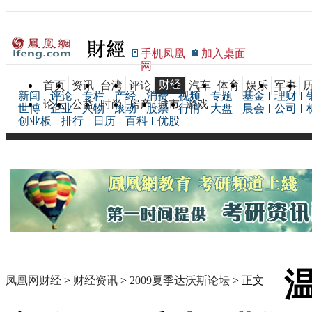
手机凤凰
加入桌面
网
财经
首页
资讯
台湾
评论
汽车
体育
娱乐
军事
新闻
评论
专栏
产经
消费
视频
专题
基金
理财
论坛
公益
时尚
房产
城市
游戏
世博
企业
人物
滚动
股票
行情
大盘
晨会
公司
创业板
排行
日历
百科
优股
凤凰网财经
>
财经资讯
>
2009夏季达沃斯论坛
> 正文