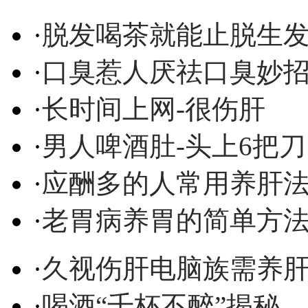
·
脱发喝茶就能止脱生
·
口臭惹人厌祛口臭妙
·
长时间上网-很伤肝
·
男人啤酒肚-头上6把刀
·
应酬多的人常用养肝
·
老胃病养胃的简单方
·
久视伤肝电脑族需养
·
喝酒“千杯不醉”揭秘