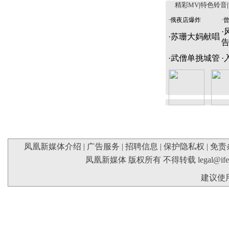
精彩MV
|
特色铃音
|
·
俄夜店爆炸
·
·
·
苏珊大妈献唱
·
武僧单挑城管
·
凤凰新媒体介绍
|
广告服务
|
招聘信息
|
保护隐私权
|
免责
凤凰新媒体 版权所有 不得转载
legal@if
建议使用