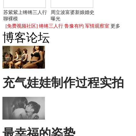
苏紫紫上锵锵三人行
周立波富婆新娘婚史
聊裸模
曝光
[免费视频社区]
锵锵三人行
鲁豫有约
军情观察室
更多
博客论坛
充气娃娃制作过程实拍
最幸福的姿势