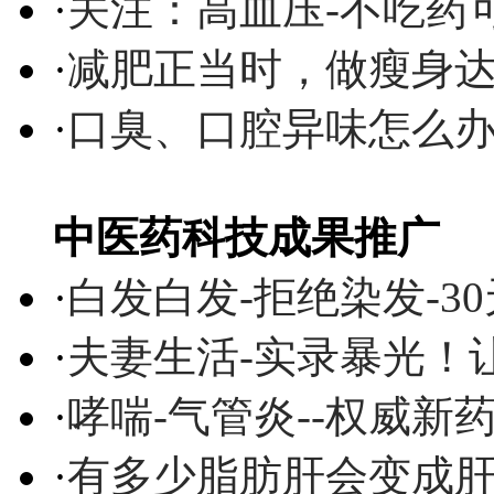
·
关注：高血压-不吃药
·
减肥正当时，做瘦身达
·
口臭、口腔异味怎么
中医药科技成果推广
·
白发白发-拒绝染发-3
·
夫妻生活-实录暴光！
·
哮喘-气管炎--权威
·
有多少脂肪肝会变成