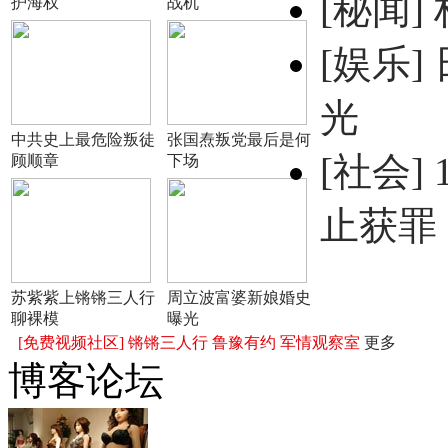
[秘闻]
护海权
战机
[娱乐]
光
中共史上最危险叛徒
张国焘叛党最后是何
[社会]
顾顺章
下场
止获罪
苏紫紫上锵锵三人行
周立波富婆新娘婚史
聊裸模
曝光
[免费视频社区]
锵锵三人行
鲁豫有约
军情观察室
更多
博客论坛