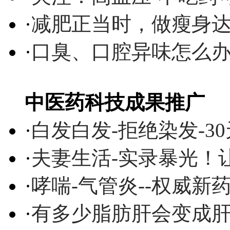
·
减肥正当时，做瘦身达
·
口臭、口腔异味怎么
中医药科技成果推广
·
白发白发-拒绝染发-3
·
夫妻生活-实录暴光！
·
哮喘-气管炎--权威
·
有多少脂肪肝会变成