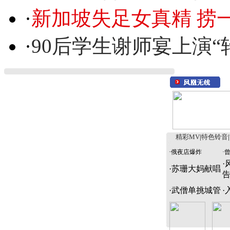
·
新加坡失足女真精 捞
·
90后学生谢师宴上演“
精彩MV
|
特色铃音
|
·
俄夜店爆炸
·
·
·
苏珊大妈献唱
·
武僧单挑城管
·