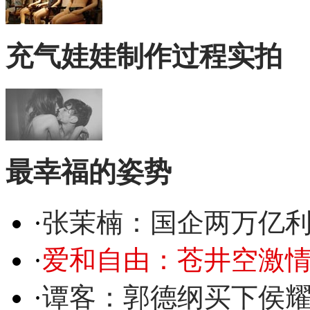
充气娃娃制作过程实拍
最幸福的姿势
·
张茉楠：国企两万亿
·
爱和自由：苍井空激情
·
谭客：郭德纲买下侯