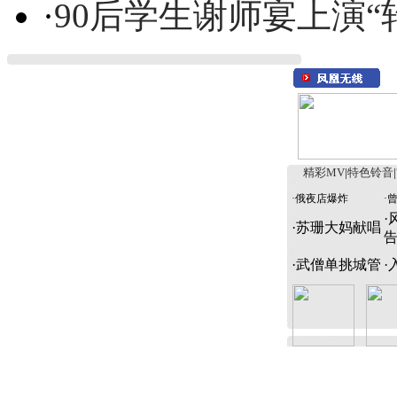
·
90后学生谢师宴上演“
精彩MV
|
特色铃音
|
·
俄夜店爆炸
·
·
·
苏珊大妈献唱
·
武僧单挑城管
·