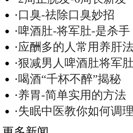
·
口臭-祛除口臭妙招
·
啤酒肚-将军肚-是杀手
·
应酬多的人常用养肝
·
狠减男人啤酒肚将军
·
喝酒“千杯不醉”揭秘
·
养胃-简单实用的方法
·
失眠中医教你如何调
更多新闻