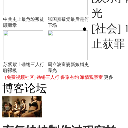
光
中共史上最危险叛徒
张国焘叛党最后是何
[社会]
顾顺章
下场
止获罪
苏紫紫上锵锵三人行
周立波富婆新娘婚史
聊裸模
曝光
[免费视频社区]
锵锵三人行
鲁豫有约
军情观察室
更多
博客论坛