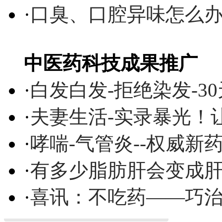
·
口臭、口腔异味怎么
中医药科技成果推广
·
白发白发-拒绝染发-3
·
夫妻生活-实录暴光！
·
哮喘-气管炎--权威
·
有多少脂肪肝会变成
·
喜讯：不吃药——巧