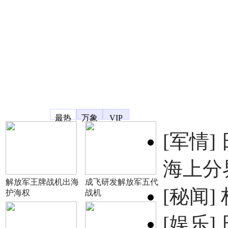
凤凰宽频
最热
万象
VIP
[军情]
海上分
解放军王牌战机出海
成飞研发解放军五代
[秘闻]
护海权
战机
[娱乐]