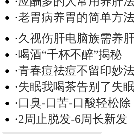
·
应酬多的人常用养肝
·
老胃病养胃的简单方
·
久视伤肝电脑族需养
·
喝酒“千杯不醉”揭秘
·
青春痘祛痘不留印妙
·
失眠我喝茶告别了失
·
口臭-口苦-口酸轻松除
·
2周止脱发-6周长新发