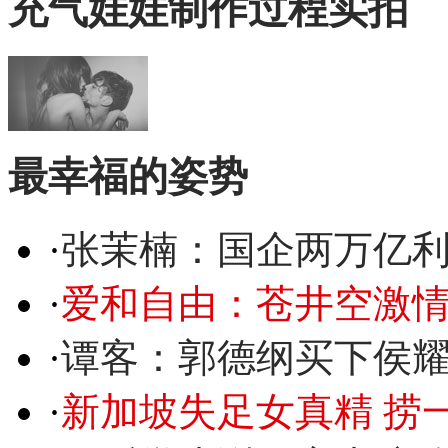
充气娃娃制作过程实拍
最幸福的姿势
·
张茉楠：国企两万亿
·
爱和自由：苍井空激情
·
谭客：郭德纲买下侯
·
新加坡失足女真精 捞