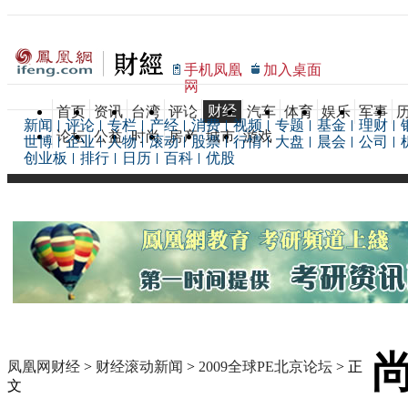
手机凤凰
加入桌面
网
财经
首页
资讯
台湾
评论
汽车
体育
娱乐
军事
新闻
评论
专栏
产经
消费
视频
专题
基金
理财
论坛
公益
时尚
房产
城市
游戏
世博
企业
人物
滚动
股票
行情
大盘
晨会
公司
创业板
排行
日历
百科
优股
凤凰网财经
>
财经滚动新闻
>
2009全球PE北京论坛
> 正
文