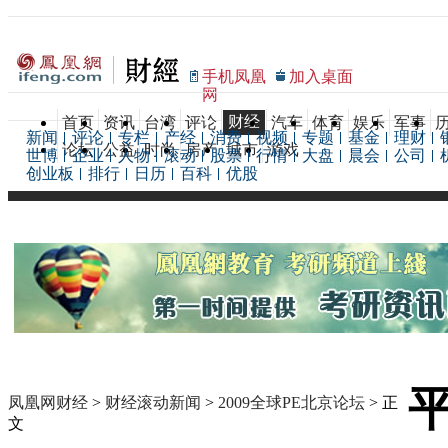
手机凤凰
加入桌面
网
财经
首页
资讯
台湾
评论
汽车
体育
娱乐
军事
新闻
评论
专栏
产经
消费
视频
专题
基金
理财
论坛
公益
时尚
房产
城市
游戏
世博
企业
人物
滚动
股票
行情
大盘
晨会
公司
创业板
排行
日历
百科
优股
凤凰网财经
>
财经滚动新闻
>
2009全球PE北京论坛
> 正
文