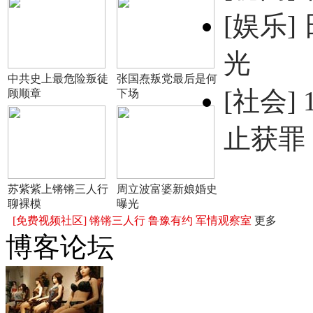
[娱乐]
光
中共史上最危险叛徒
张国焘叛党最后是何
[社会]
顾顺章
下场
止获罪
苏紫紫上锵锵三人行
周立波富婆新娘婚史
聊裸模
曝光
[免费视频社区]
锵锵三人行
鲁豫有约
军情观察室
更多
博客论坛