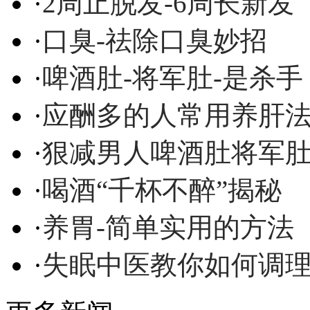
·
2周止脱发-6周长新发
·
口臭-祛除口臭妙招
·
啤酒肚-将军肚-是杀手
·
应酬多的人常用养肝
·
狠减男人啤酒肚将军
·
喝酒“千杯不醉”揭秘
·
养胃-简单实用的方法
·
失眠中医教你如何调