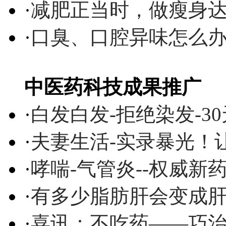
·
减肥正当时，做瘦身达
·
口臭、口腔异味怎么
中医药科技成果推广
·
白发白发-拒绝染发-3
·
夫妻生活-实录暴光！
·
哮喘-气管炎--权威
·
有多少脂肪肝会变成
·
喜讯：不吃药——巧