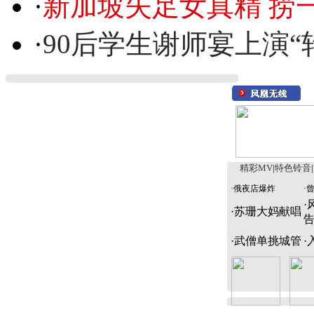
·
新加坡失足女真精 捞
·
90后学生谢师宴上演“
精彩MV
|
特色铃音
|
·
俄夜店爆炸
·
·
·
苏珊大妈献唱
·
武僧单挑城管
·