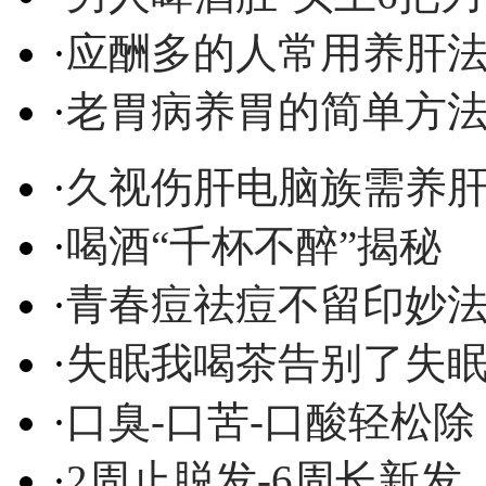
·
应酬多的人常用养肝
·
老胃病养胃的简单方
·
久视伤肝电脑族需养
·
喝酒“千杯不醉”揭秘
·
青春痘祛痘不留印妙
·
失眠我喝茶告别了失
·
口臭-口苦-口酸轻松除
·
2周止脱发-6周长新发