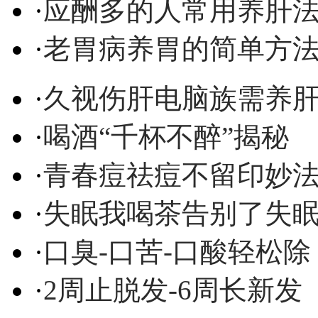
·
应酬多的人常用养肝
·
老胃病养胃的简单方
·
久视伤肝电脑族需养
·
喝酒“千杯不醉”揭秘
·
青春痘祛痘不留印妙
·
失眠我喝茶告别了失
·
口臭-口苦-口酸轻松除
·
2周止脱发-6周长新发