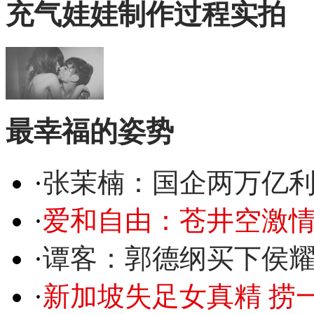
充气娃娃制作过程实拍
最幸福的姿势
·
张茉楠：国企两万亿
·
爱和自由：苍井空激情
·
谭客：郭德纲买下侯
·
新加坡失足女真精 捞