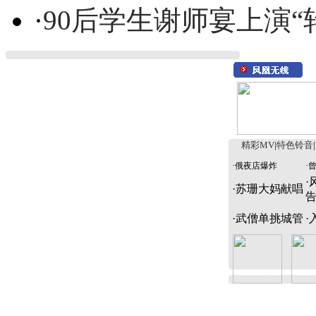
·
90后学生谢师宴上演“
精彩MV
|
特色铃音
|
·
俄夜店爆炸
·
·
·
苏珊大妈献唱
·
武僧单挑城管
·