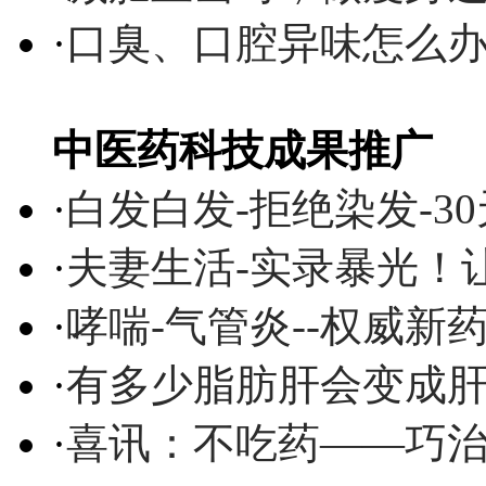
·
口臭、口腔异味怎么
中医药科技成果推广
·
白发白发-拒绝染发-3
·
夫妻生活-实录暴光！
·
哮喘-气管炎--权威
·
有多少脂肪肝会变成
·
喜讯：不吃药——巧