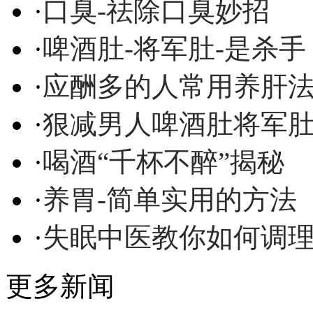
·
口臭-祛除口臭妙招
·
啤酒肚-将军肚-是杀手
·
应酬多的人常用养肝
·
狠减男人啤酒肚将军
·
喝酒“千杯不醉”揭秘
·
养胃-简单实用的方法
·
失眠中医教你如何调
更多新闻