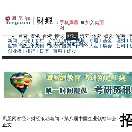
手机凤凰
加入桌面
网
财经
首页
资讯
台湾
评论
汽车
体育
娱乐
军事
新闻
评论
专栏
产经
消费
视频
专题
基金
理财
论坛
公益
时尚
房产
城市
游戏
世博
企业
人物
滚动
股票
行情
大盘
晨会
公司
创业板
排行
日历
百科
优股
凤凰网财经
>
财经滚动新闻
>
第八届中国企业领袖年会
>
正文