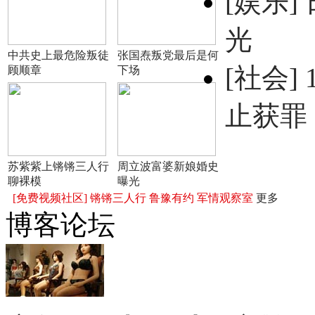
[娱乐]
光
中共史上最危险叛徒
张国焘叛党最后是何
[社会]
顾顺章
下场
止获罪
苏紫紫上锵锵三人行
周立波富婆新娘婚史
聊裸模
曝光
[免费视频社区]
锵锵三人行
鲁豫有约
军情观察室
更多
博客论坛