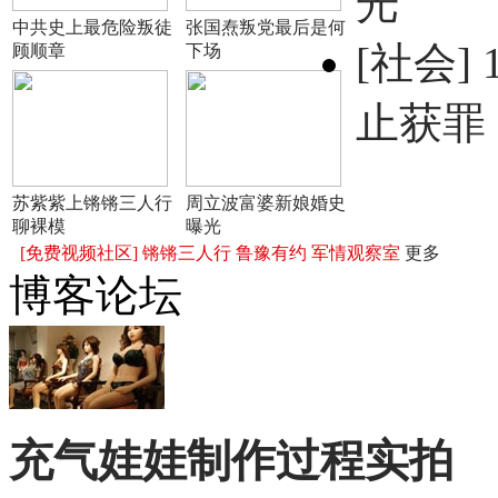
光
中共史上最危险叛徒
张国焘叛党最后是何
[社会]
顾顺章
下场
止获罪
苏紫紫上锵锵三人行
周立波富婆新娘婚史
聊裸模
曝光
[免费视频社区]
锵锵三人行
鲁豫有约
军情观察室
更多
博客论坛
充气娃娃制作过程实拍