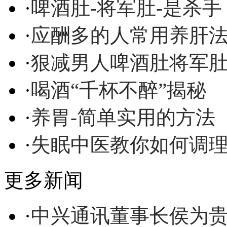
·
啤酒肚-将军肚-是杀手
·
应酬多的人常用养肝
·
狠减男人啤酒肚将军
·
喝酒“千杯不醉”揭秘
·
养胃-简单实用的方法
·
失眠中医教你如何调
更多新闻
·
中兴通讯董事长侯为