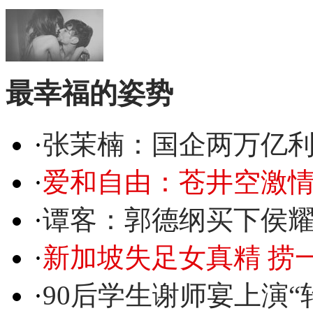
最幸福的姿势
·
张茉楠：国企两万亿
·
爱和自由：苍井空激情
·
谭客：郭德纲买下侯
·
新加坡失足女真精 捞
·
90后学生谢师宴上演“