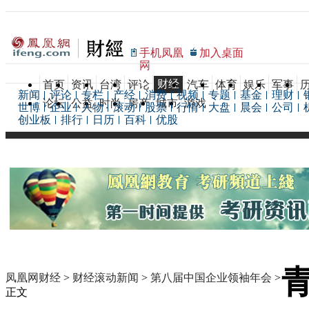
手机凤凰
加入桌面
网
财经
首页
资讯
台湾
评论
汽车
体育
娱乐
军事
新闻
评论
专栏
产经
消费
视频
专题
基金
理财
论坛
公益
时尚
房产
城市
游戏
世博
企业
人物
滚动
股票
行情
大盘
晨会
公司
创业板
排行
日历
百科
优股
凤凰网财经
>
财经滚动新闻
>
第八届中国企业领袖年会
>
正文