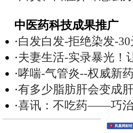
中医药科技成果推广
·
白发白发-拒绝染发-3
·
夫妻生活-实录暴光！
·
哮喘-气管炎--权威
·
有多少脂肪肝会变成
·
喜讯：不吃药——巧
凤凰网财经