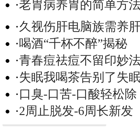
·
老胃病养胃的简单方
·
久视伤肝电脑族需养
·
喝酒“千杯不醉”揭秘
·
青春痘祛痘不留印妙
·
失眠我喝茶告别了失
·
口臭-口苦-口酸轻松除
·
2周止脱发-6周长新发