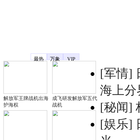
凤凰宽频
最热
万象
VIP
[军情]
海上分
解放军王牌战机出海
成飞研发解放军五代
[秘闻]
护海权
战机
[娱乐]