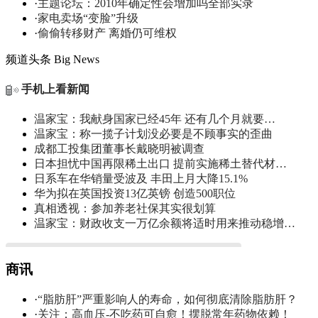
·
主题论坛：2010年确定性会增加吗全部实录
·
家电卖场“变脸”升级
·
偷偷转移财产 离婚仍可维权
频道头条
Big News
手机上看新闻
温家宝：我献身国家已经45年 还有几个月就要…
温家宝：称一揽子计划没必要是不顾事实的歪曲
成都工投集团董事长戴晓明被调查
日本担忧中国再限稀土出口 提前实施稀土替代材…
日系车在华销量受波及 丰田上月大降15.1%
华为拟在英国投资13亿英镑 创造500职位
真相透视：参加养老社保其实很划算
温家宝：财政收支一万亿余额将适时用来推动稳增…
商讯
·
“脂肪肝”严重影响人的寿命，如何彻底清除脂肪肝？
·
关注：高血压-不吃药可自愈！摆脱常年药物依赖！