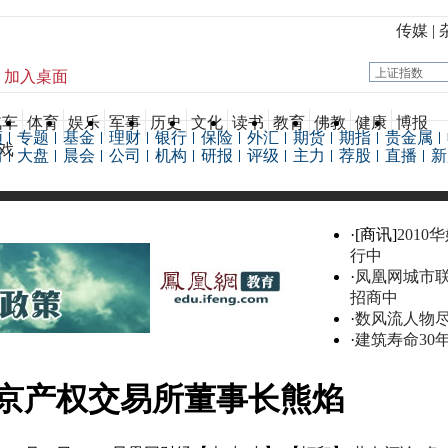
传媒
|
加入桌面
汽车
体育
娱乐
军事
历史
文化
读书
教育
佛教
健康
博报
频
专题
基金
理财
银行
保险
外汇
期货
期指
贵金属
戏
情
大盘
晨会
公司
机构
研报
评级
主力
荐股
直播
新
·[商讯]
2010
行中
·
凤凰网城市
招商中
·
数风流人物
·
建筑寿命30
京产权交易所董事长熊焰