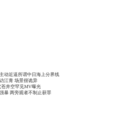
主动近逼所谓中日海上分界线
访江青 场景很诡异
优苍井空罕见MV曝光
遭强暴 两旁观者不制止获罪