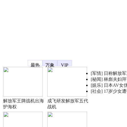
凤凰宽频
最热
万象
VIP
[军情]
日称解放军
[秘闻]
林彪夫妇拜
[娱乐]
日本AV女
[社会]
17岁少女
解放军王牌战机出海
成飞研发解放军五代
护海权
战机