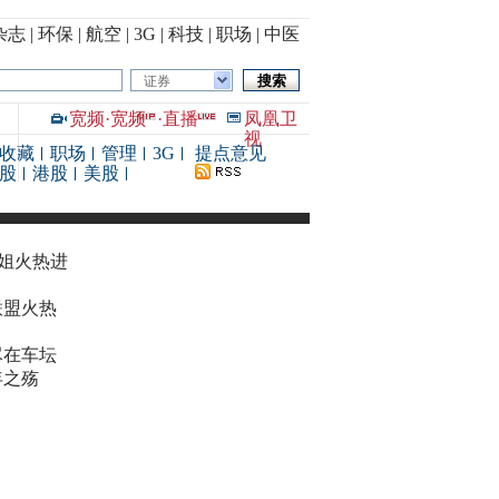
杂志
|
环保
|
航空
|
3G
|
科技
|
职场
|
中医
证券
宽频
·
宽频
·
直播
凤凰卫
视
收藏
职场
管理
3G
提点意见
股
港股
美股
华姐火热进
联盟火热
尽在车坛
年之殇