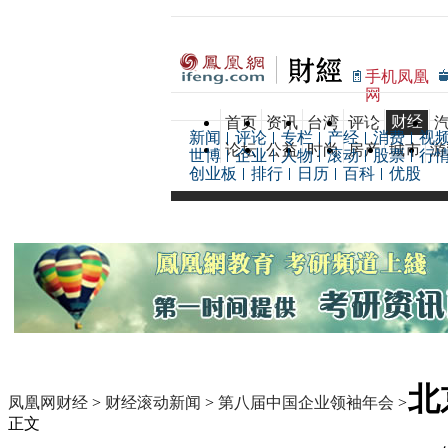
手机凤凰
网
财经
首页
资讯
台湾
评论
新闻
评论
专栏
产经
消费
视
论坛
公益
时尚
房产
城市
游
世博
企业
人物
滚动
股票
行
创业板
排行
日历
百科
优股
北
凤凰网财经
>
财经滚动新闻
>
第八届中国企业领袖年会
>
正文