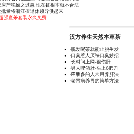
庆房产税操之过急 现在征根本就不合法
大批量将浙江省退休领导供起来
0超强查杀套装永久免费
汉方养生天然本草茶
·
脱发喝茶就能止脱生发
·
口臭惹人厌祛口臭妙招
·
长时间上网-很伤肝
·
男人啤酒肚-头上6把刀
·
应酬多的人常用养肝法
·
老胃病养胃的简单方法