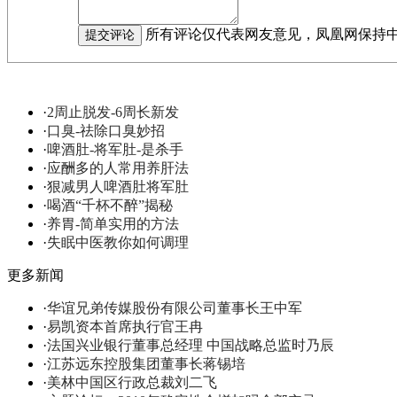
所有评论仅代表网友意见，凤凰网保持
·
2周止脱发-6周长新发
·
口臭-祛除口臭妙招
·
啤酒肚-将军肚-是杀手
·
应酬多的人常用养肝法
·
狠减男人啤酒肚将军肚
·
喝酒“千杯不醉”揭秘
·
养胃-简单实用的方法
·
失眠中医教你如何调理
更多新闻
·
华谊兄弟传媒股份有限公司董事长王中军
·
易凯资本首席执行官王冉
·
法国兴业银行董事总经理 中国战略总监时乃辰
·
江苏远东控股集团董事长蒋锡培
·
美林中国区行政总裁刘二飞