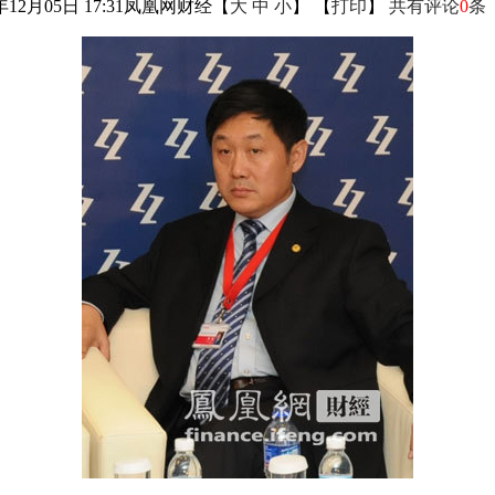
年12月05日 17:31
凤凰网财经
【
大
中
小
】 【
打印
】
共有评论
0
条