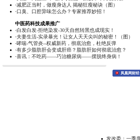
·
减肥正当时，做瘦身达人 揭秘狂瘦秘诀（图）
·
口臭、口腔异味怎么办？专家推荐妙招！
中医药科技成果推广
·
白发白发-拒绝染发-30天自然转黑也成现实！
·
夫妻生活-实录暴光！让女人天天尖叫的秘密！（图）
·
哮喘-气管炎--权威新药，彻底治愈，杜绝反弹
·
有多少脂肪肝会变成肝癌？脂肪肝如何彻底治愈？
·
喜讯：不吃药——巧治糖尿病——摆脱终身病！
凤凰网财经
发改委：一季