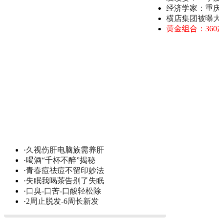
经济学家：重
横店集团被曝
黄金组合：36
·
久视伤肝电脑族需养肝
·
喝酒“千杯不醉”揭秘
·
青春痘祛痘不留印妙法
·
失眠我喝茶告别了失眠
·
口臭-口苦-口酸轻松除
·
2周止脱发-6周长新发