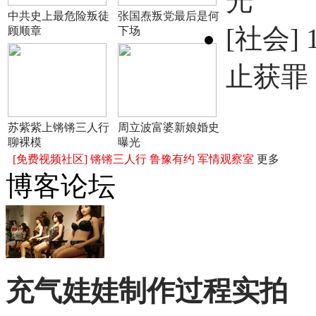
光
中共史上最危险叛徒
张国焘叛党最后是何
[社会]
顾顺章
下场
止获罪
苏紫紫上锵锵三人行
周立波富婆新娘婚史
聊裸模
曝光
[免费视频社区]
锵锵三人行
鲁豫有约
军情观察室
更多
博客论坛
充气娃娃制作过程实拍