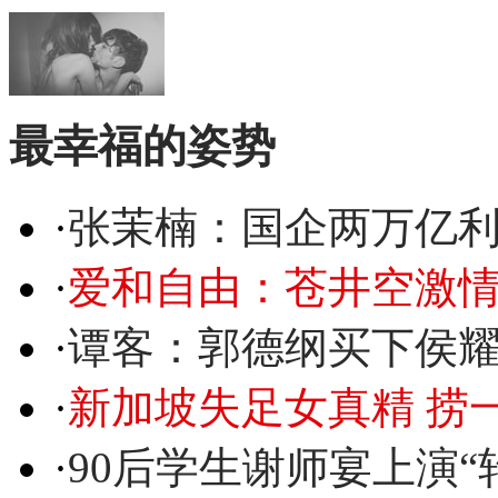
最幸福的姿势
·
张茉楠：国企两万亿
·
爱和自由：苍井空激情
·
谭客：郭德纲买下侯
·
新加坡失足女真精 捞
·
90后学生谢师宴上演“