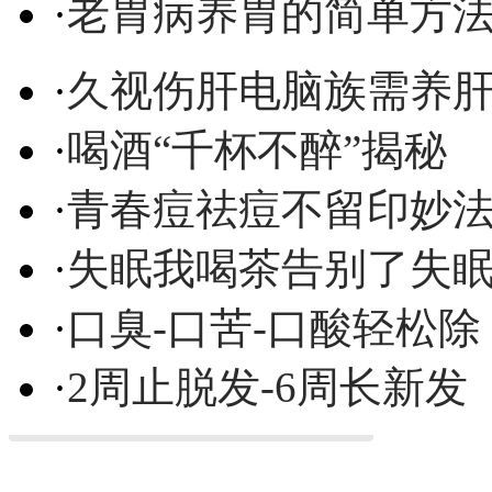
·
老胃病养胃的简单方
·
久视伤肝电脑族需养
·
喝酒“千杯不醉”揭秘
·
青春痘祛痘不留印妙
·
失眠我喝茶告别了失
·
口臭-口苦-口酸轻松除
·
2周止脱发-6周长新发