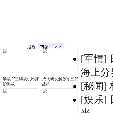
凤凰宽频
最热
万象
VIP
[军情]
海上分
解放军王牌战机出海
成飞研发解放军五代
[秘闻]
护海权
战机
[娱乐]