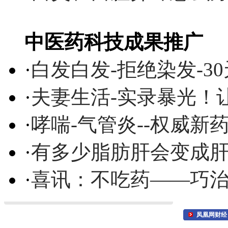
中医药科技成果推广
·
白发白发-拒绝染发-3
·
夫妻生活-实录暴光！
·
哮喘-气管炎--权威
·
有多少脂肪肝会变成
·
喜讯：不吃药——巧
凤凰网财经