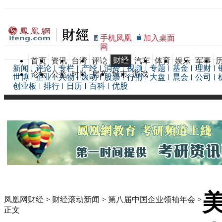
手机凤凰
加入桌面
网
财经
首页
资讯
台湾
评论
汽车
体育
娱乐
军事
新闻
评论
专栏
产经
消费
视频
专题
基金
理财
论坛
公益
时尚
房产
城市
游戏
世博
企业
人物
滚动
股票
行情
大盘
晨会
公司
创业板
排行
日历
百科
优股
凤凰网财经
>
财经滚动新闻
>
第八届中国企业领袖年会
>
正文