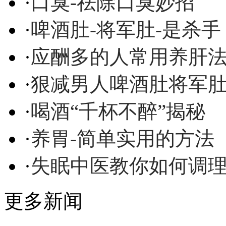
·
口臭-祛除口臭妙招
·
啤酒肚-将军肚-是杀手
·
应酬多的人常用养肝
·
狠减男人啤酒肚将军
·
喝酒“千杯不醉”揭秘
·
养胃-简单实用的方法
·
失眠中医教你如何调
更多新闻