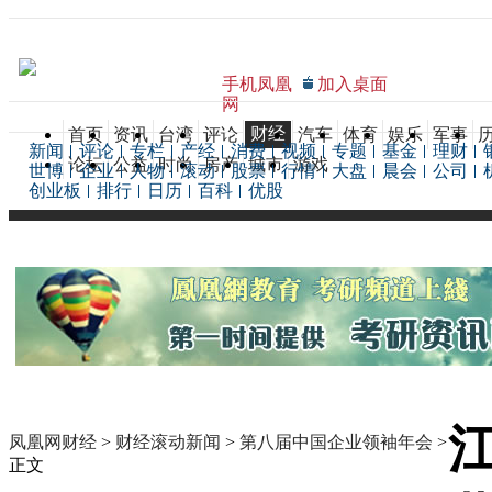
手机凤凰
加入桌面
网
财经
首页
资讯
台湾
评论
汽车
体育
娱乐
军事
新闻
评论
专栏
产经
消费
视频
专题
基金
理财
论坛
公益
时尚
房产
城市
游戏
世博
企业
人物
滚动
股票
行情
大盘
晨会
公司
创业板
排行
日历
百科
优股
凤凰网财经
>
财经滚动新闻
>
第八届中国企业领袖年会
>
正文