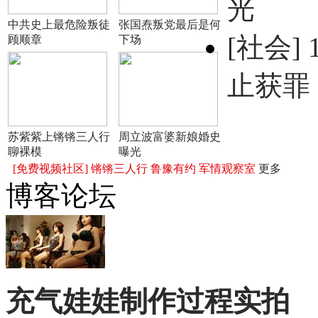
光
中共史上最危险叛徒
张国焘叛党最后是何
[社会]
顾顺章
下场
止获罪
苏紫紫上锵锵三人行
周立波富婆新娘婚史
聊裸模
曝光
[免费视频社区]
锵锵三人行
鲁豫有约
军情观察室
更多
博客论坛
充气娃娃制作过程实拍