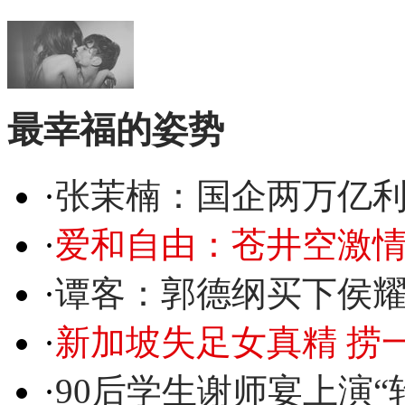
最幸福的姿势
·
张茉楠：国企两万亿
·
爱和自由：苍井空激情
·
谭客：郭德纲买下侯
·
新加坡失足女真精 捞
·
90后学生谢师宴上演“