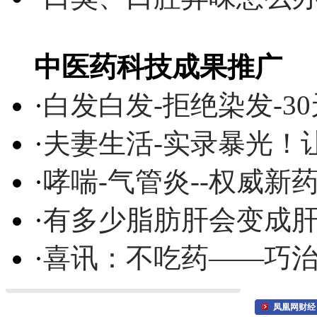
中医药科技成果推广
·
白发白发-拒绝染发-3
·
夫妻生活-实录暴光！
·
哮喘-气管炎--权威
·
有多少脂肪肝会变成
·
喜讯：不吃药——巧
凤凰网财经