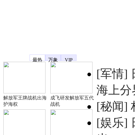
凤凰宽频
最热
万象
VIP
[军情]
海上分
解放军王牌战机出海
成飞研发解放军五代
[秘闻]
护海权
战机
[娱乐]