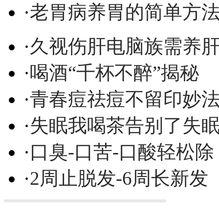
·
老胃病养胃的简单方
·
久视伤肝电脑族需养
·
喝酒“千杯不醉”揭秘
·
青春痘祛痘不留印妙
·
失眠我喝茶告别了失
·
口臭-口苦-口酸轻松除
·
2周止脱发-6周长新发