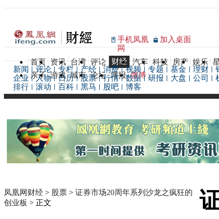
手机凤凰
加入桌面
网
财经
首页
资讯
台湾
评论
汽车
科技
房产
娱乐
新闻
评论
专栏
产经
消费
视频
专题
基金
理财
亲子
游戏
城市
论坛
博报
微博
企业
人物
日历
股票
行情
数据
研报
大盘
公司
排行
滚动
百科
黑马
股吧
博客
凤凰网财经
>
股票
>
证券市场20周年系列沙龙之疯狂的
创业板
> 正文