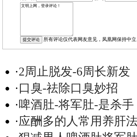
所有评论仅代表网友意见，凤凰网保持中立
·
2周止脱发-6周长新发
·
口臭-祛除口臭妙招
·
啤酒肚-将军肚-是杀手
·
应酬多的人常用养肝