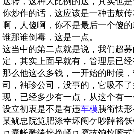
送转，这种大比例的送，其实也是
你炒作的话，这应该是一种击鼓传
啊，人傻啊，你不是最后一个傻的
谁那谁倒霉，这是一点。
这当中的第二点就是说，我们超募
定，其实上面早就有，管理层已经
那么他这么多钱，一开始的时候，
司，袖珍公司，没事的，它吸不了
现，已经多少有一点，从这个有一
设立初衷是不是有违
车模
胰衔怯形
某鱿忠院笕肥涤幸坏阄ケ吵踔裕饫
ㄇ囊帐酰绻悴换峄ㄇ隳技饷炊嘧式