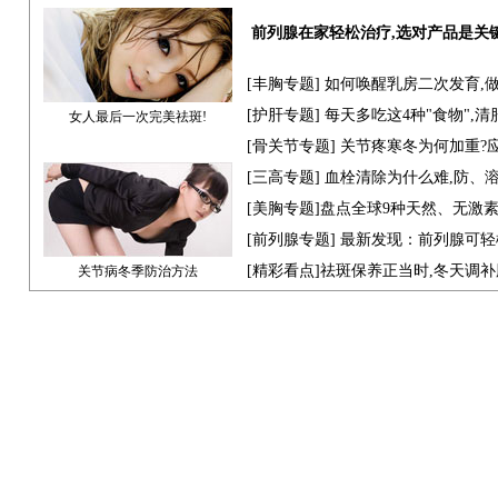
前列腺在家轻松治疗,选对产品是关
[
丰胸专题
] 如何唤醒乳房二次发育,
[
护肝专题
] 每天多吃这4种"食物",
女人最后一次完美祛斑!
[骨关节专题] 关节疼寒冬为何加重?
[
三高专题
] 血栓清除为什么难,防、
[
美胸专题
]盘点全球9种天然、无激
[
前列腺专题
] 最新发现：前列腺可轻
[
精彩看点
]祛斑保养正当时,冬天调
关节病冬季防治方法