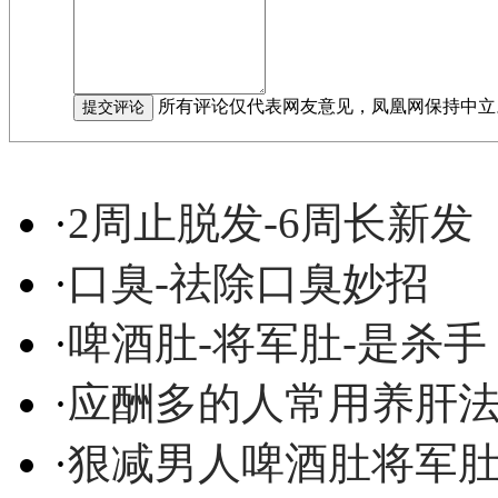
所有评论仅代表网友意见，凤凰网保持中立
·
2周止脱发-6周长新发
·
口臭-祛除口臭妙招
·
啤酒肚-将军肚-是杀手
·
应酬多的人常用养肝
·
狠减男人啤酒肚将军