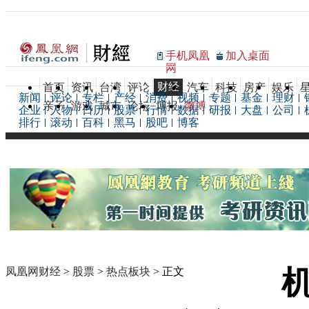
手机凤凰
加入桌面
网
财经
首页
资讯
台湾
评论
汽车
科技
房产
娱乐
新闻
评论
专栏
产经
消费
视频
专题
基金
理财
亲子
游戏
城市
论坛
博报
微博
企业
人物
日历
股票
行情
数据
研报
大盘
公司
排行
滚动
百科
黑马
股吧
博客
凤凰网财经
>
股票
>
热点板块
> 正文