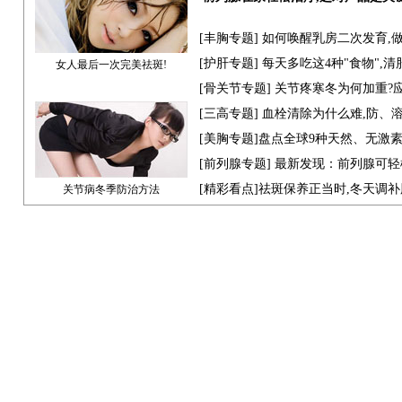
[
丰胸专题
] 如何唤醒乳房二次发育,
[
护肝专题
] 每天多吃这4种"食物",
女人最后一次完美祛斑!
[骨关节专题] 关节疼寒冬为何加重?
[
三高专题
] 血栓清除为什么难,防、
[
美胸专题
]盘点全球9种天然、无激
[
前列腺专题
] 最新发现：前列腺可轻
[
精彩看点
]祛斑保养正当时,冬天调
关节病冬季防治方法