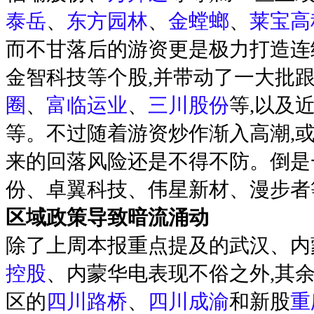
泰岳
、
东方园林
、
金螳螂
、
莱宝高
而不甘落后的游资更是极力打造连
金智科技等个股,并带动了一大批跟
圈
、
富临运业
、
三川股份
等,以及
等。不过随着游资炒作渐入高潮,
来的回落风险还是不得不防。倒是
份、卓翼科技、伟星新材、漫步者
区域政策导致暗流涌动
除了上周本报重点提及的武汉、内
控股
、内蒙华电表现不俗之外,其
区的
四川路桥
、
四川成渝
和新股
重