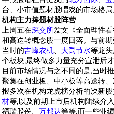
台、小市值题材股唱戏的市场格局
机构主力捧题材股阵营
上周五在
深交所
发文《全面理性看
和高送转概念股一度回落。与前期
当时的
吉峰农机
、
大禹节水
等龙头
个板块,最终做多力量充分宣泄后
目前市场情况与之不同的是,当时
聚集在创业板、中小板等高送转、
报多次在机构龙虎榜分析的次新股
材
等,以及前期上市后机构陆续介
福瑞股份、
万邦达
等等,而一些业