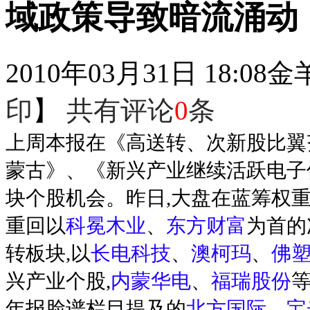
域政策导致暗流涌动
2010年03月31日 18:08
金
印
】
共有评论
0
条
上周本报在《高送转、次新股比翼
蒙古》、《新兴产业继续活跃电子
块个股机会。昨日,大盘在蓝筹权重
重回以
科冕木业
、
东方财富
为首的
转板块,以
长电科技
、
澳柯玛
、
佛
兴产业个股,
内蒙华电
、
福瑞股份
年报脸谱栏目提及的
北方国际
、
宝