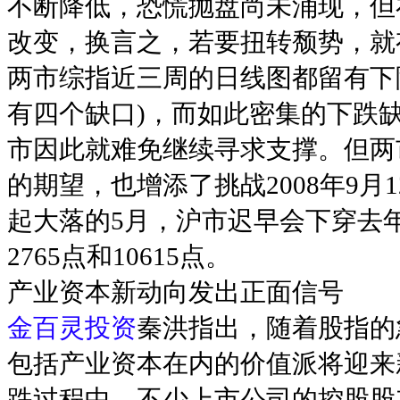
不断降低，恐慌抛盘尚未涌现，但
改变，换言之，若要扭转颓势，就
两市综指近三周的日线图都留有下
有四个缺口)，而如此密集的下跌
市因此就难免继续寻求支撑。但两
的期望，也增添了挑战2008年9
起大落的5月，沪市迟早会下穿去
2765点和10615点。
产业资本新动向发出正面信号
金百灵投资
秦洪指出，随着股指的
包括产业资本在内的价值派将迎来新
跌过程中，不少上市公司的控股股