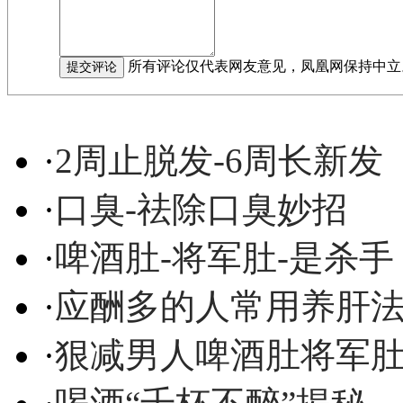
所有评论仅代表网友意见，凤凰网保持中立
·
2周止脱发-6周长新发
·
口臭-祛除口臭妙招
·
啤酒肚-将军肚-是杀手
·
应酬多的人常用养肝
·
狠减男人啤酒肚将军