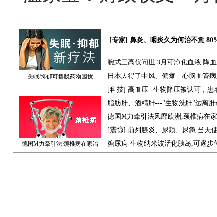
[专家] 鼻炎、咽炎久为何治不愈 8
腕式三高仪问世.3月可净化血液.降
日本人得了中风、偏瘫、心脑血管病
失眠/抑郁可摆脱药物困扰
[科技] 高血压--生物降压被认可，
脂肪肝、酒精肝---"生物洗肝"远离
德国M力牵引法风靡欧洲,颈椎病在
[震惊] 前列腺炎、尿频、尿急 当天
糖尿病-生物纳米波活化胰岛,可逐步
德国M力牵引法 颈椎病在家治