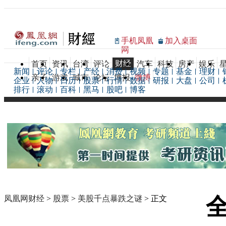
手机凤凰
加入桌面
网
财经
首页
资讯
台湾
评论
汽车
科技
房产
娱乐
新闻
评论
专栏
产经
消费
视频
专题
基金
理财
亲子
游戏
城市
论坛
博报
微博
企业
人物
日历
股票
行情
数据
研报
大盘
公司
排行
滚动
百科
黑马
股吧
博客
凤凰网财经
>
股票
>
美股千点暴跌之谜
> 正文