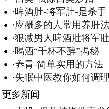
·
啤酒肚-将军肚-是杀手
·
应酬多的人常用养肝
·
狠减男人啤酒肚将军
·
喝酒“千杯不醉”揭秘
·
养胃-简单实用的方法
·
失眠中医教你如何调
更多新闻