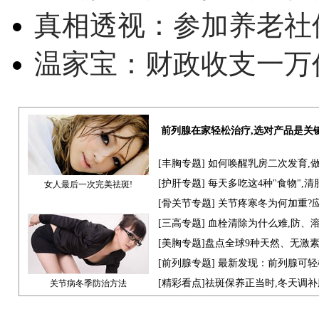
真相透视：参加养老社
温家宝：财政收支一万
前列腺在家轻松治疗,选对产品是关
[
丰胸专题
] 如何唤醒乳房二次发育,
[
护肝专题
] 每天多吃这4种"食物",
女人最后一次完美祛斑!
[骨关节专题] 关节疼寒冬为何加重?
[
三高专题
] 血栓清除为什么难,防、
[
美胸专题
]盘点全球9种天然、无激
[
前列腺专题
] 最新发现：前列腺可轻
[
精彩看点
]祛斑保养正当时,冬天调
关节病冬季防治方法