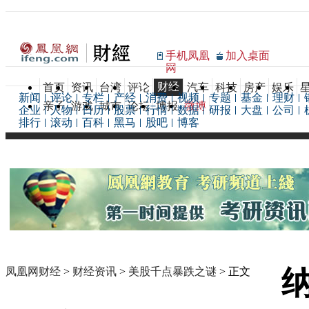
手机凤凰
加入桌面
网
财经
首页
资讯
台湾
评论
汽车
科技
房产
娱乐
新闻
评论
专栏
产经
消费
视频
专题
基金
理财
亲子
游戏
城市
论坛
博报
微博
企业
人物
日历
股票
行情
数据
研报
大盘
公司
排行
滚动
百科
黑马
股吧
博客
凤凰网财经
>
财经资讯
>
美股千点暴跌之谜
> 正文