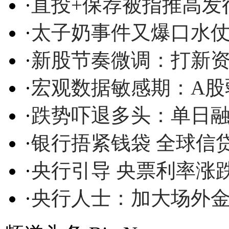
·
直投+保荐被指推高发
·
太子奶事件又爆口水
·
新股节奏微调：打新
·
宏观数据敏感期：A股
·
跌势吓退多头：单日
·
银行捂紧钱袋 全球信
·
央行引导 央票利率涨
·
央行人士：加大场外