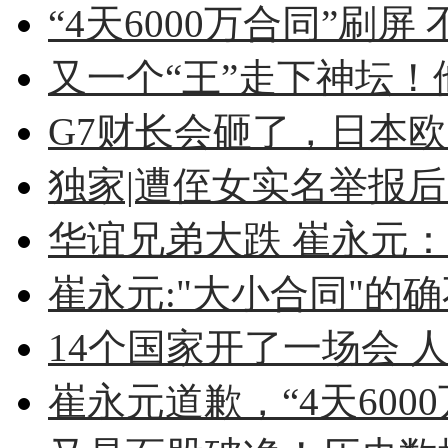
“4天6000万合同”刷屏 
又一个“王”走下神坛！他
G7财长会砸了，日本
独家|遭侄女实名举报后 
华谊兄弟大跌 崔永元：不
崔永元:"大小合同"的确不
14个国家开了一场会 人
崔永元道歉，“4天6000