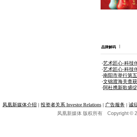
品牌解码
·
艺术匠心·科技
团合作发布
·
艺术匠心·科技
团合作发布
·
南阳市举行第五
奖”颁奖仪式
·
文锦渡海关查获
·
阿杜携新歌盛绽
凤凰新媒体介绍
|
投资者关系 Investor Relations
|
广告服务
|
诚
凤凰新媒体 版权所有
Copyright © 20