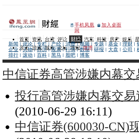
手机凤凰
加入桌面
网
财经
首页
资讯
台湾
评论
汽车
科技
房产
娱乐
新闻
评论
专栏
产经
消费
视频
专题
基金
理财
亲子
游戏
城市
论坛
博报
微博
企业
人物
日历
股票
行情
数据
研报
大盘
公司
排行
滚动
百科
黑马
股吧
博客
中信证券高管涉嫌内幕交
投行高管涉嫌内幕交易
(2010-06-29 16:11)
中信证券(600030-C