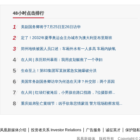
48小时点击排行
1
美副国务卿将于7月25日至26日访华
2
定了！2032年夏季奥运会主办城市为澳大利亚布里斯班
3
郑州地铁被困人员口述：车厢外水有一人多高 车厢内缺氧
4
在人间 | 亲历郑州暴雨：我用皮划艇救了一个孕妇
5
生命至上！第83集团军某旅紧急实施爆破分洪
6
美国常务副国务卿访华为何选在天津？外交部：两个原因
7
在人间 | 红绿灯被淹后，小男孩在路口指路，7位摄影师...
8
重庆姐弟坠亡案细节：凶手欲靠悲情蒙混 警方现场勘察发现...
凤凰新媒体介绍
投资者关系 Investor Relations
广告服务
诚征英才
保护隐
凤凰新媒体
版权所有
Copyright © 