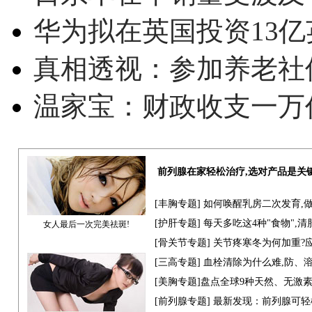
华为拟在英国投资13亿英
真相透视：参加养老社
温家宝：财政收支一万
前列腺在家轻松治疗,选对产品是关
[
丰胸专题
] 如何唤醒乳房二次发育,
[
护肝专题
] 每天多吃这4种"食物",
女人最后一次完美祛斑!
[骨关节专题] 关节疼寒冬为何加重?
[
三高专题
] 血栓清除为什么难,防、
[
美胸专题
]盘点全球9种天然、无激
[
前列腺专题
] 最新发现：前列腺可轻