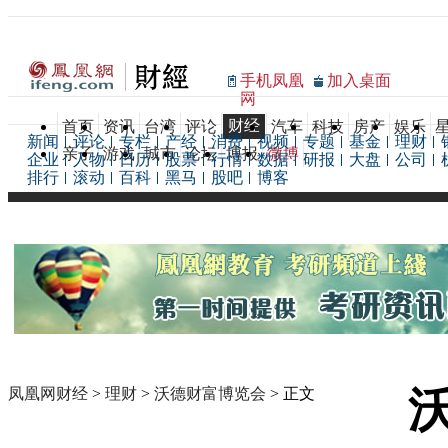
手机凤凰
加入桌面
网
财经
首页
资讯
台湾
评论
汽车
科技
房产
娱乐
新闻
评论
专栏
产经
消费
视频
专题
基金
理财
亲子
游戏
城市
论坛
博报
微博
企业
人物
日历
股票
行情
数据
研报
大盘
公司
排行
滚动
百科
黑马
股吧
博客
凤凰网财经
>
理财
>
沃德财富博览会
> 正文