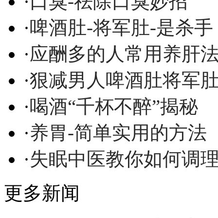
·
口臭-祛除口臭妙招
·
啤酒肚-将军肚-是杀手
·
应酬多的人常用养肝
·
狠减男人啤酒肚将军
·
喝酒“千杯不醉”揭秘
·
养胃-简单实用的方法
·
失眠中医教你如何调
更多新闻