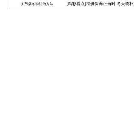
[
精彩看点
]祛斑保养正当时,冬天调
关节病冬季防治方法