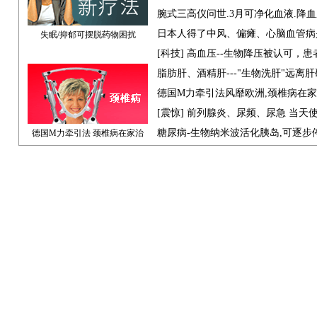
腕式三高仪问世.3月可净化血液.降
日本人得了中风、偏瘫、心脑血管病
失眠/抑郁可摆脱药物困扰
[科技] 高血压--生物降压被认可，
脂肪肝、酒精肝---"生物洗肝"远离
德国M力牵引法风靡欧洲,颈椎病在
[震惊] 前列腺炎、尿频、尿急 当天
糖尿病-生物纳米波活化胰岛,可逐步
德国M力牵引法 颈椎病在家治