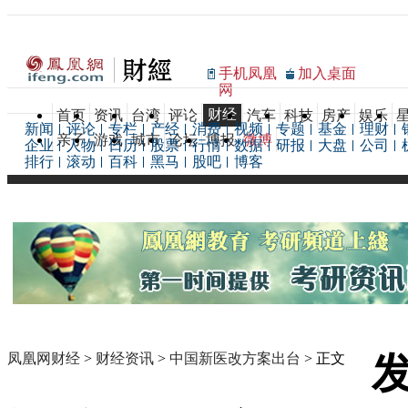
手机凤凰
加入桌面
网
财经
首页
资讯
台湾
评论
汽车
科技
房产
娱乐
新闻
评论
专栏
产经
消费
视频
专题
基金
理财
亲子
游戏
城市
论坛
博报
微博
企业
人物
日历
股票
行情
数据
研报
大盘
公司
排行
滚动
百科
黑马
股吧
博客
凤凰网财经
>
财经资讯
>
中国新医改方案出台
> 正文