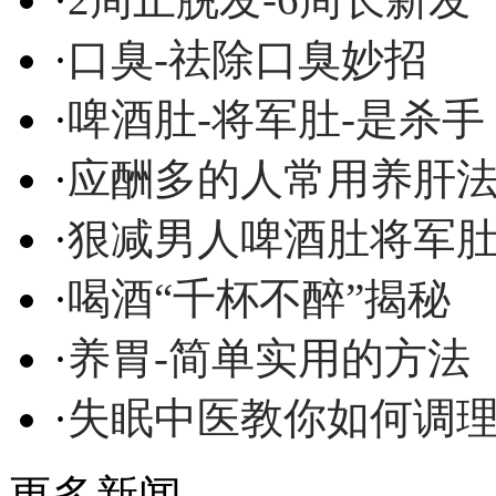
·
口臭-祛除口臭妙招
·
啤酒肚-将军肚-是杀手
·
应酬多的人常用养肝
·
狠减男人啤酒肚将军
·
喝酒“千杯不醉”揭秘
·
养胃-简单实用的方法
·
失眠中医教你如何调
更多新闻