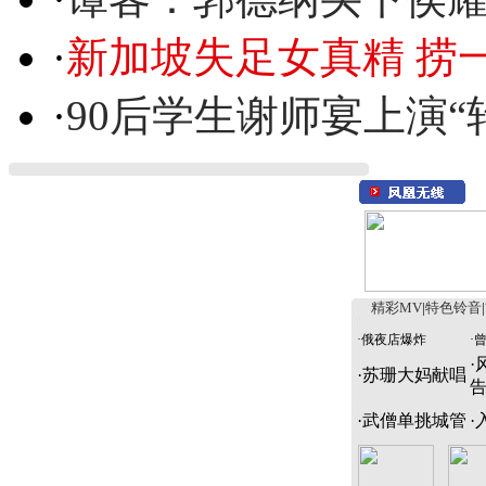
·
新加坡失足女真精 捞
·
90后学生谢师宴上演“
精彩MV
|
特色铃音
|
·
俄夜店爆炸
·
·
·
苏珊大妈献唱
·
武僧单挑城管
·