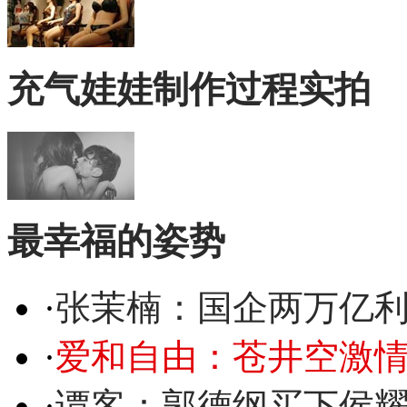
充气娃娃制作过程实拍
最幸福的姿势
·
张茉楠：国企两万亿
·
爱和自由：苍井空激情
·
谭客：郭德纲买下侯