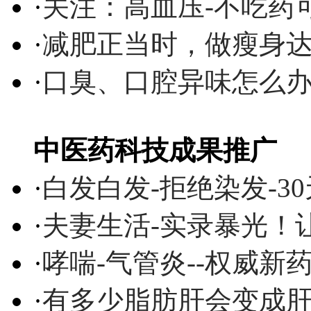
·
关注：高血压-不吃药
·
减肥正当时，做瘦身达
·
口臭、口腔异味怎么
中医药科技成果推广
·
白发白发-拒绝染发-3
·
夫妻生活-实录暴光！
·
哮喘-气管炎--权威
·
有多少脂肪肝会变成