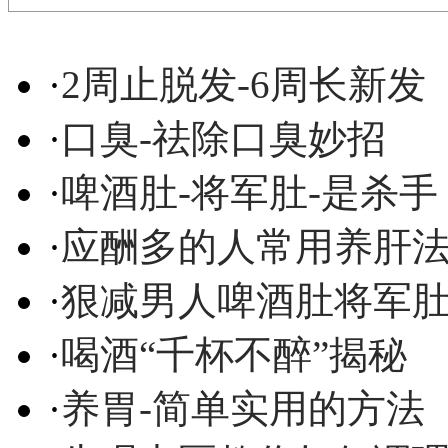
·
2周止脱发-6周长新发
·
口臭-祛除口臭妙招
·
啤酒肚-将军肚-是杀手
·
应酬多的人常用养肝
·
狠减男人啤酒肚将军
·
喝酒“千杯不醉”揭秘
·
养胃-简单实用的方法