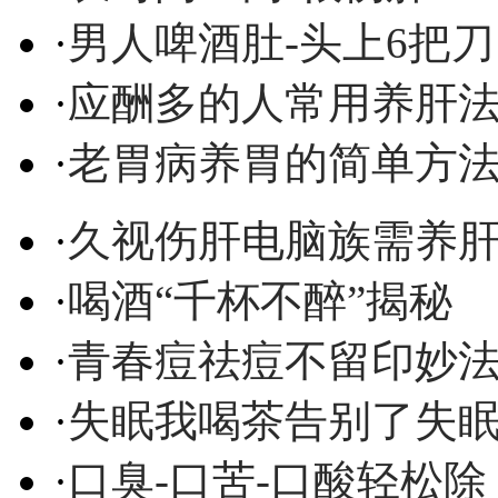
·
男人啤酒肚-头上6把刀
·
应酬多的人常用养肝
·
老胃病养胃的简单方
·
久视伤肝电脑族需养
·
喝酒“千杯不醉”揭秘
·
青春痘祛痘不留印妙
·
失眠我喝茶告别了失
·
口臭-口苦-口酸轻松除