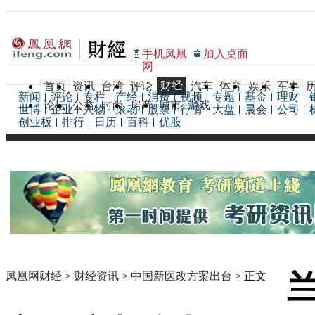
手机凤凰
加入桌面
网
财经
首页
资讯
台湾
评论
汽车
体育
娱乐
军事
新闻
评论
专栏
产经
消费
视频
专题
基金
理财
论坛
公益
时尚
房产
城市
游戏
世博
企业
人物
滚动
股票
行情
大盘
晨会
公司
创业板
排行
日历
百科
优股
凤凰网财经
>
财经资讯
>
中国新医改方案出台
> 正文