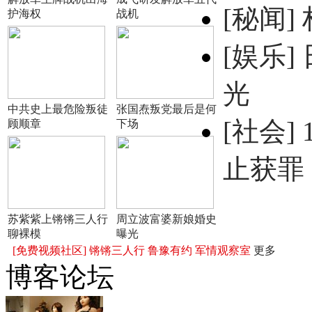
[秘闻]
护海权
战机
[娱乐]
光
中共史上最危险叛徒
张国焘叛党最后是何
[社会]
顾顺章
下场
止获罪
苏紫紫上锵锵三人行
周立波富婆新娘婚史
聊裸模
曝光
[免费视频社区]
锵锵三人行
鲁豫有约
军情观察室
更多
博客论坛