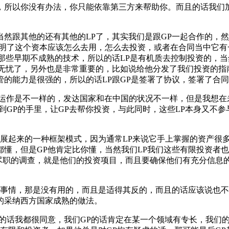
，所以你没有办法，你只能依靠第三方来帮助你。而且的话我们
然跟其他的还有其他的LP了，其实我们是跟GP一起合作的，
明了这个资本应该怎么去用，怎么去投资，或者在合同当中它有
那些早期不成熟的技术，所以的话LP是有机质去控制投资的，当
枕无忧了，另外也是非常重要的，比如说给他分发了我们投资的指
的能力是很强的，所以的话LP跟GP是签署了协议，签署了合
些具体的运作是不一样的，发达国家和在中国的状况不一样，但是我
到GP的手里，让GP去帮你投资，与此同时，这些LP本身又不
发展起来的一种框架模式，因为通常LP来说它手上掌握的资产很
懂，但是GP他肯定比你懂，当然我们LP我们这些有限投资者
行尽职的调查，就是他们的投资项目，而且要确保他们有充分信息
的事情，那是没有用的，而且是适得其反的，而且的话应该说也不
的采纳西方国家成熟的做法。
说的话我都很同意，我们GP的话肯定在某一个领域有专长，我们