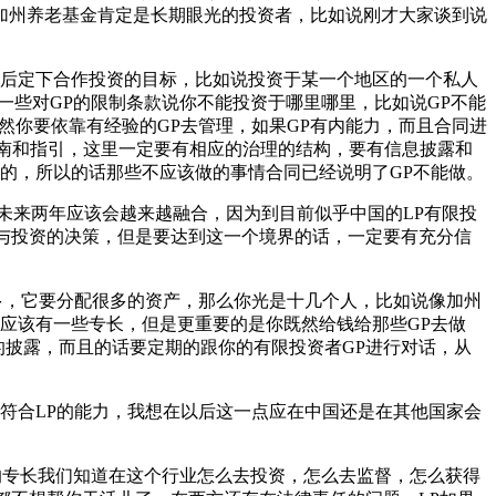
加州养老基金肯定是长期眼光的投资者，比如说刚才大家谈到说
然后定下合作投资的目标，比如说投资于某一个地区的一个私人
一些对GP的限制条款说你不能投资于哪里哪里，比如说GP不能
然你要依靠有经验的GP去管理，如果GP有内能力，而且合同进
南和指引，这里一定要有相应的治理的结构，要有信息披露和
同的，所以的话那些不应该做的事情合同已经说明了GP不能做。
想在未来两年应该会越来越融合，因为到目前似乎中国的LP有限投
参与投资的决策，但是要达到这一个境界的话，一定要有充分信
多，它要分配很多的资产，那么你光是十几个人，比如说像加州
也应该有一些专长，但是更重要的是你既然给钱给那些GP去做
的披露，而且的话要定期的跟你的有限投资者GP进行对话，从
符合LP的能力，我想在以后这一点应在中国还是在其他国家会
的专长我们知道在这个行业怎么去投资，怎么去监督，怎么获得