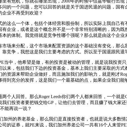
里有危机，你就在哪里出现，2000年的时候中信嘉华银行出
多问的一个问题，您可以回答的就是关于国进民退的问题，国有
的企业不再受到欢迎？
式的这么一个体，包括个体经营和股份制，所以实际上我自己有
国有企业，或者是这个概念并不是一个非常特别清晰的，因为既
基本的体制。我觉得就是竞争性哪个强呢？那么就是由这个企业
靠市场来分配，这个市场来配置资源的这个基础没有变化，那么
、靠竞争，我想这是我们主要考虑的方式。所以至于国退跟民退
PE当中，他希望是做，有的投资是被动的管理，就是说我投资
司以来，包括我们下边的投资基金，基本上我们主要采取的方式
资源来帮助企业做好，而且施加我们的影响力，就是刚才Roger
够得到充分的发挥，这是我们一个最基础的点，如果企业我们能
。
个人回答。那么Roger Leeds你们两个人都来回答，一个就
们投资者要把钱交给GP，让他们去管理，而且赚了钱大家还要分成
能不能再说一说？
我们加州的养老基金，那么我们是直接投资者，也就是说大多数情
的证券，就PE来说，我们加州养老公司一共有16个人来管PE