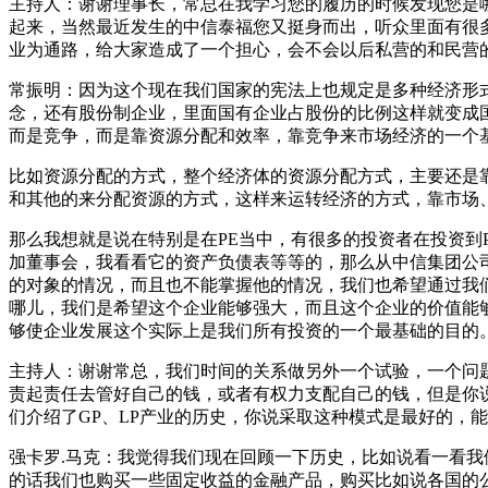
主持人：谢谢理事长，常总在我学习您的履历的时候发现您是哪
起来，当然最近发生的中信泰福您又挺身而出，听众里面有很
业为通路，给大家造成了一个担心，会不会以后私营的和民营
常振明：因为这个现在我们国家的宪法上也规定是多种经济形
念，还有股份制企业，里面国有企业占股份的比例这样就变成
而是竞争，而是靠资源分配和效率，靠竞争来市场经济的一个
比如资源分配的方式，整个经济体的资源分配方式，主要还是
和其他的来分配资源的方式，这样来运转经济的方式，靠市场
那么我想就是说在特别是在PE当中，有很多的投资者在投资到
加董事会，我看看它的资产负债表等等的，那么从中信集团公
的对象的情况，而且也不能掌握他的情况，我们也希望通过我们的
哪儿，我们是希望这个企业能够强大，而且这个企业的价值能
够使企业发展这个实际上是我们所有投资的一个最基础的目的
主持人：谢谢常总，我们时间的关系做另外一个试验，一个问题两
责起责任去管好自己的钱，或者有权力支配自己的钱，但是你说我
们介绍了GP、LP产业的历史，你说采取这种模式是最好的，
强卡罗.马克：我觉得我们现在回顾一下历史，比如说看一看
的话我们也购买一些固定收益的金融产品，购买比如说各国的公司