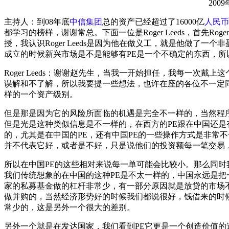
2009
主持人：到08年底
中信集团
总的资产已经超过了16000亿
人民币
都学习的榜样，谢谢常总。下面一位是Roger Leeds，首先R
授，我认识Roger Leeds是因为他在做义工，就是他做了
成立的时候新兴市场是不是能够有PE是一个不确定的东西，所以我
Roger Leeds：谢谢赵先生，当我一开始担任，我每一次
误解和不了解，所以我要提一些想法，也许在座的各位不一定同
样的一个资产级别。
但是那是因为它的风险所面临的机遇是完全不一样的，当然程
但是光是这种类似信息是不一样的，在西方的PE跟在中国还是
的，尤其是在中国的PE，还有中国PE的一些操作方式是非常
并不代表它好，或者是不好，只是说他们的投资额每一笔交易
所以在中国PE的这些相对来说每一单可能会比较小。那么同时
我们传统想象的在中国的这种PE是不太一样的，中国永远是
家的私募基金做的杠杆非常少，有一部分原因就是放贷的市场不
做并购的，当然经济形势好的时候我们都说很好，钱借来的时候
常少的，这是另外一个很大的差别。
另外一个就是在发达国家，我们看到PE它更是一个创造价值