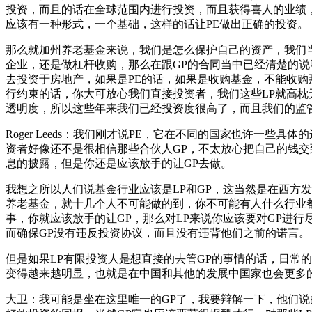
投资，而且的话在全球范围内进行投资，而且获得喜人的业绩
应该有一种形式，一个基础，这样的话让PE做出正确的投资。
那么就加州养老基金来说，我们是怎么保护自己的资产，我们当
企业，还是做杠杆收购，那么在跟GP的合同当中已经清楚的说
去投资于房地产，如果是PE的话，如果是收购基金，不能收购
行约束的话，你大可放心我们直接投资者，我们这些LP就高
透明度，所以这些年来我们已经投资度很高了，而且我们的监管
Roger Leeds：我们刚才说PE，它在不同的国家也许一
资者好像还不是很相信那些合伙人GP，不太放心把自己的钱交
息的披露，但是你还是应该放手的让GP去做。
我想之所以人们说基金行业应该是LP和GP，这当然是在西方
养老基金，就十几个人不可能做的到，你不可能有人什么行业都
事，你就应该放手的让GP，那么对LP来说你应该要对GP进
而确保GP没有违反投资协议，而且没有违背他们之前的诺言。
但是如果LP有限投资人是想直接的去管GP的事情的话，日常
变得越来越明显，也就是在中国和其他的发展中国家也会更多
大卫：我可能是坐在这里唯一的GP了，我要辩解一下，他们