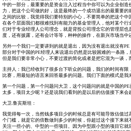
中的一部分，最重要的是资金注入过程当中你可以为企业创造
力，把这个公司做的好，这是最终的一个成功退出的最重要的前
之间的比较，我觉得我们要特别的小心，不要简单的把这个中
在各个层面我们都很难找到有能力的基金管理人，他对某个行
们对于专业经理人公司理念，就是背投公司理念它的管理层也
度，还有披露，还有会计等等，种种的操作，在新兴市场当中
另外一个我们一定要讲到的就是退出，因为没有退出就没有P
部分对于中国的PE经理人来说退出仍然是比较困难的一条路，
但是我们要非常小心，不要过渡的简化或者是把它混为一谈，而
主持人：我已经收到了很多台下听众的问题，我们的时间有限
比赛，用最短的语言来回答最多的问题。我们下面的模式是我
第一个问题，第一个问题问大卫，这个问题问的就是中国的PE
太多，项目太少呢？还是说我们看到的是以后的估值接下来会
大卫.鲁宾斯坦：
我觉得每一次，当然钱多项目少的时候总是有可能导致估值过
个门槛，就是它的倍数做到多少的时候，你超过这个接下来就不
关注一些小的、中型的一些项目。因为中型跟小型的项目它就