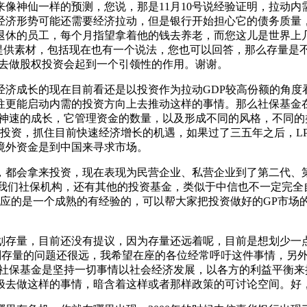
像神仙一样的预测，您说，那是11月10号说经验证明，拉动
经济形势可能还需要经济拉动，但是银行开始担心它的债务质量
退休的员工，每个月指望拿着他的钱去养老，而您这儿是世界上
你提供素材，包括现在也有一个说法，您也可以回答，那么存量是
上去做股权投资会起到一个引领性的作用。谢谢。
经济成长的现在目前看还是以投资作为拉动GDP较高份额的角度
往更能启动内需的投资方向上去推动这样的事情。那么社保基金在
于神速的成长，它管理资金的数量，以及形成不同的风格，不同
去投资，抓住目前快速经济增长的机遇，如果过了三五年之后，LP
境外资金是到中国来寻求市场。
，都会拿来投资，现在表现为民营企业、私营企业到了第二代、
于我们社保机构，还有其他的投资基金，类似于中信也不一定完全
对应的是一个成熟的有经验的，可以帮大家把投资做好的GP市
划存量，目前还没有提议，因为存量还远着呢，目前是想划少一
个划存量的问题还很远，我希望在座的各位经常呼吁这件事情，另
们社保基金是坚持一切事情以社会经济发展，以各方的利益平衡
极去做这样的事情，暗含着这样或者那样政策的可讨论空间。好