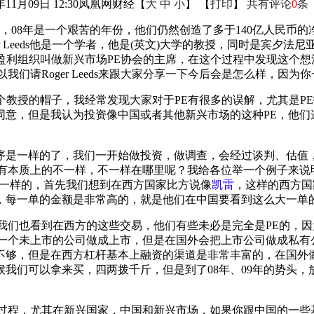
年11月09日 12:30
凤凰网财经
【
大
中
小
】 【
打印
】
共有评论
0
条
，08年是一个艰苦的年份，他们仍然创造了多于140亿人民币
oger Leeds他是一个学者，他是(英文)大学的教授，同时是宾
一个非盈利组织叫做新兴市场PE协会的主席，在这个过程中发现这个
们请Roger Leeds来跟大家分享一下今后会是怎么样，因
戴上这个教授的帽子，我经常发现大家对于PE有很多的误解，尤其是
意，但是我认为投资像中国或者其他新兴市场的这种PE，他们
序是一样的了，我们一开始做投资，做调查，会经过谈判、估值
有本质上的不一样，不一样在哪里呢？我给各位举一个例子来说明
不一样的，首先我们想到在西方国家比方说像
凯雷
，这样的西方国
，每一单的金额是非常高的，就是他们在中国要看到这么大一单
我们也看到在西方的这些交易，他们有些未必是完全是PE的，因
把一个未上市的公司做成上市，但是在国外会把上市公司做成私有
够，但是在西方杠杆基本上融资的渠道是非常丰富的，在国外做这
我们可以拿来买，四两拨千斤，但是到了08年、09年的势头
的过程，尤其在新兴国家，中国和新兴市场，如果你跟中国的一些