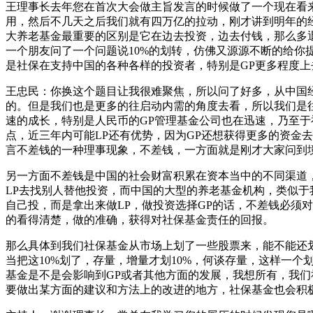
王理事长去年您在首次大会做主旨发言的时候做了一个现在看来
用，然后不几天之后我们就有四万亿的拉动，刚才讲到明年的
大养老基金最重要的区别是它在边去投资，边去付钱，那么多
一个朋友问了一个问题说10%的划转，仿佛又源源不断的给
是社保在支持中国的各种各样的投资者，特别是GP更多程度
王忠民：你换这个题目让我很难聚焦，所以问了好多，从中国
的。但是我们也是更多的往启动内需的角度去看，所以我们是
速的成长，特别是人民币的GP管理基金公司也在迅速，乃至
点，近三年内可能LP还有优势，因为GP还想获得更多的资金
言不差钱的一种理事现象，不差钱，一方面就是刚才大家问到
另一方面不差钱是中国的社会财富积累在资本当中的不同渠道
LP去找别人替他投资，而中国的大型的养老基金机构，类似
自己投，而是拿出来做LP，做投资选择GP的话，不差钱必须
的看得清楚，做的准确，获得对社保基金责任的回报。
那么具体到我们社保基金从市场上划了一些股票来，能不能还
当把这10%划了，存量，增量才划10%，何谈存量，这样一
基金是不是会影响到GP或者其他方面的发展，我想所有，我
要做出某方面的建议和方法上的改进的地方，社保基金也会积