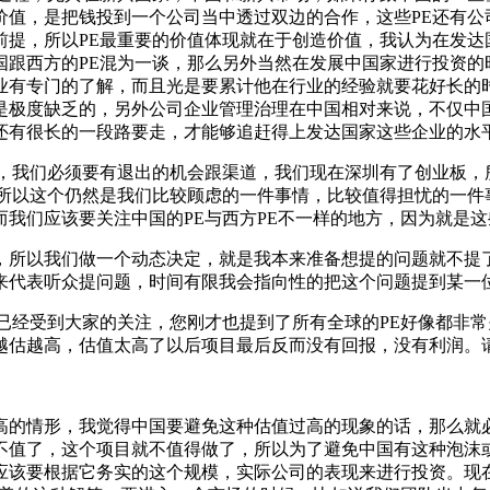
价值，是把钱投到一个公司当中透过双边的合作，这些PE还有公
提，所以PE最重要的价值体现就在于创造价值，我认为在发达
国跟西方的PE混为一谈，那么另外当然在发展中国家进行投资的
业有专门的了解，而且光是要累计他在行业的经验就要花好长的
是极度缺乏的，另外公司企业管理治理在中国相对来说，不仅中
还有很长的一段路要走，才能够追赶得上发达国家这些企业的水
E，我们必须要有退出的机会跟渠道，我们现在深圳有了创业板，
所以这个仍然是我们比较顾虑的一件事情，比较值得担忧的一件事
我们应该要关注中国的PE与西方PE不一样的地方，因为就是
，所以我们做一个动态决定，就是我本来准备想提的问题就不提
来代表听众提问题，时间有限我会指向性的把这个问题提到某一
已经受到大家的关注，您刚才也提到了所有全球的PE好像都非
越估越高，估值太高了以后项目最后反而没有回报，没有利润。请
高的情形，我觉得中国要避免这种估值过高的现象的话，那么就
值了，这个项目就不值得做了，所以为了避免中国有这种泡沫或
应该要根据它务实的这个规模，实际公司的表现来进行投资。现