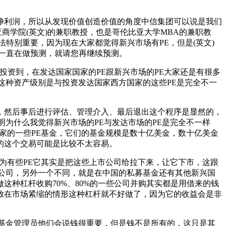
的净利润，所以从发现价值创造价值的角度中信集团可以说是我们
夕法尼亚商学院(英文)的兼职教授，也是哥伦比亚大学MBA的兼职教
想法特别重要，因为现在大家都觉得新兴市场有PE，但是(英文)
为你一直在做预测，就请您再继续预测。
PE投资到，在发达国家国家的PE跟新兴市场的PE大家还是有很多
这种资产级别是与投资发达国家西方国家的这些PE是完全不一
，然后事后进行评估、管理介入、最后退出这个程序是显然的，
为什么我觉得新兴市场的PE与发达市场的PE是完全不一样
家的一些PE基金，它们的基金规模是数十亿美金，数十亿美金
的这个交易可能是比较不太容易。
为有些PE它其实是把这些上市公司给拉下来，让它下市，这跟
公司，另外一个不同，就是在中国的私募基金还有其他新兴国
种杠杆收购70%、80%的一些公司并购其实都是用借来的钱
，放在市场紧缩的情形这种杠杆就不好做了，因为它的收益会是非
基金管理员他们会说钱很重要，但是钱不是所有的，这只是其