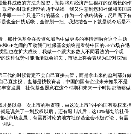
内需最具成效的方法为投资，预期将对经济产生很好的保增长的作
，政府的财政也渐渐的趋于枯竭，我又注意到您和社保和美国最
几乎唯一一个只进不出的基金，作为一个战略储备，况且底下有
不是也全部找后帐，全部划一把。我想结合一下就是说今后是不
看，那社保基金在投资领域当中做更多的事情是吻合这个主题
和GP之间的互动我们社保基金始终是看待中国的GP市场在迅
的类型也在扩大成长，我做一个跟大多数人不同看法的一个观
的这种优势可能渐渐就会消失，市场上将会表现为LP对GP而
第三代的时候肯定不会自己直接去管，而是拿出来的盈利部分做
自己直接投，也都是找投资者，中国的国有企业未来如果不是
场的丰富发展，社保基金愿意在这个时期和未来一个时期都能够做
点才是以每一次上市的融资额，由这次上市当中的国有股权来担
外就是说关于一划股权以后，还有退出以后，这10%都划给社保
来推动市场发展，有需要讨论的地方社保基金会积极讨论，有需
，谢谢。