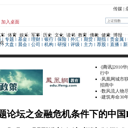
传媒
|
加入桌面
汽车
体育
娱乐
军事
历史
文化
读书
教育
佛教
健康
博报
频
专题
基金
理财
银行
保险
外汇
期货
期指
贵金属
戏
情
大盘
晨会
公司
机构
研报
评级
主力
荐股
直播
新
·[商讯]
2010
行中
·
凤凰网城市
招商中
·
数风流人物
·
建筑寿命30
题论坛之金融危机条件下的中国