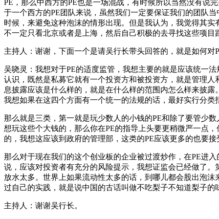
PE，那么中西方的PE也是一场混战，有时候所以当然没有说
于一个西方的PE团队来说，虽然我们一定要保证我们的团队
时候，来避免这种泡沫的情形出现。但是我认为，我觉得其实
不一定只看北京或者是上海，然后自己积极的去寻找这些项目
主持人：谢谢，下面一个是请吴行长带头回答的，就是如何对
吴哓灵：我想对于PE的适度监管，我想主要的就是应该统一
认识，既然是私募它就有一个投资方和被投资方，就是管理人
息披露应该是什么样的，就是在什么样的范围内怎么样来披露
我想如果在这四个方面有一个统一的法规的话，最好实行分类
那么就是三类，第一就是玩少数人的小钱的PE和除了要管少数
想玩这些个大钱的，那么你在PE的指导上头要更稍微严一点
的，我想这应该到政府的管理部，这类的PE应该更多的也要
那么对于现在我们的这个创业板的企业被过渡炒作，在PE进
说，应该对投资者有充分的风险提示，我想证监会已经做了。
放水太多。世界上如果流动性太多的话，到哪儿都会股出泡沫
过自己的实践，就是说中国的古话叫做不吃梨子不知道梨子的
主持人：谢谢吴行长。