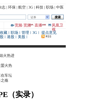
杂志
|
环保
|
航空
|
3G
|
科技
|
职场
|
中医
证券
宽频
·
宽频
·
直播
凤凰卫
视
收藏
职场
管理
3G
提点意见
股
港股
美股
华姐火热进
联盟火热
尽在车坛
年之殇
PE（实录）