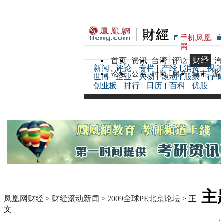
手机凤凰
网
财经
首页
资讯
台湾
评论
新闻
评论
专栏
产经
消费
视
论坛
公益
时尚
房产
城市
游
世博
企业
人物
滚动
股票
行
创业板
排行
日历
百科
优股
主
凤凰网财经
>
财经滚动新闻
>
2009全球PE北京论坛
> 正
文