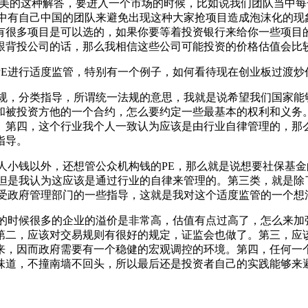
完美的这种解答，要进入一个市场的时候，比如说我们团队当中
当中有自己中国的团队来避免出现这种大家抢项目造成泡沫化的现
有很多项目是可以选的，如果你要等着投资银行来给你一些项目
跟背投公司的话，那么我相信这些公司可能投资的价格估值会比
PE进行适度监管，特别有一个例子，如何看待现在创业板过渡炒
法规，分类指导，所谓统一法规的意思，我就是说希望我们国家能
和被投资方他的一个合约，怎么要约定一些最基本的权利和义务。
。第四，这个行业我个人一致认为应该是由行业自律管理的，那
指导。
人小钱以外，还想管公众机构钱的PE，那么就是说想要社保基
，但是我认为这应该是通过行业的自律来管理的。第三类，就是除
接受政府管理部门的一些指导，这就是我对这个适度监管的一个想
入的时候很多的企业的溢价是非常高，估值有点过高了，怎么来加
第二，应该对交易规则有很好的规定，证监会也做了。第三，应
来，因而政府需要有一个稳健的宏观调控的环境。第四，任何一
味道，不撞南墙不回头，所以最后还是投资者自己的实践能够来