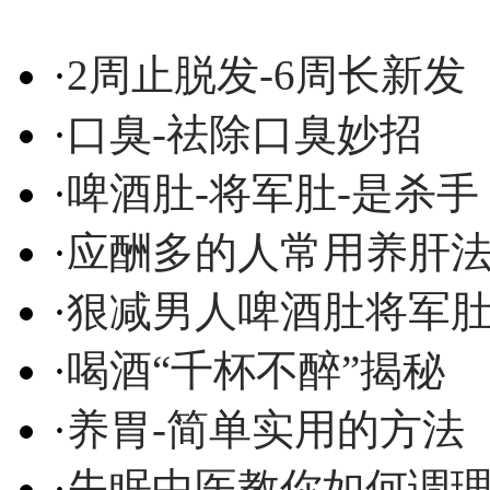
·
2周止脱发-6周长新发
·
口臭-祛除口臭妙招
·
啤酒肚-将军肚-是杀手
·
应酬多的人常用养肝
·
狠减男人啤酒肚将军
·
喝酒“千杯不醉”揭秘
·
养胃-简单实用的方法
·
失眠中医教你如何调