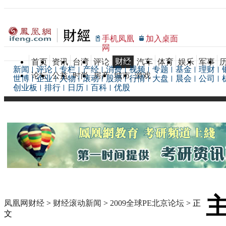
手机凤凰
加入桌面
网
财经
首页
资讯
台湾
评论
汽车
体育
娱乐
军事
新闻
评论
专栏
产经
消费
视频
专题
基金
理财
论坛
公益
时尚
房产
城市
游戏
世博
企业
人物
滚动
股票
行情
大盘
晨会
公司
创业板
排行
日历
百科
优股
凤凰网财经
>
财经滚动新闻
>
2009全球PE北京论坛
> 正
文