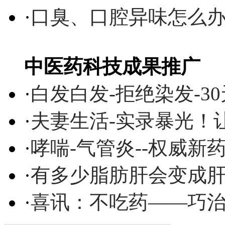
·
口臭、口腔异味怎么
中医药科技成果推广
·
白发白发-拒绝染发-3
·
夫妻生活-实录暴光！
·
哮喘-气管炎--权威
·
有多少脂肪肝会变成
·
喜讯：不吃药——巧