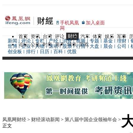
手机凤凰
加入桌面
网
财经
首页
资讯
台湾
评论
汽车
体育
娱乐
军事
新闻
评论
专栏
产经
消费
视频
专题
基金
理财
论坛
公益
时尚
房产
城市
游戏
世博
企业
人物
滚动
股票
行情
大盘
晨会
公司
创业板
排行
日历
百科
优股
凤凰网财经
>
财经滚动新闻
>
第八届中国企业领袖年会
>
正文