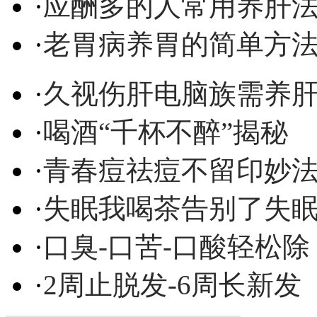
·
应酬多的人常用养肝
·
老胃病养胃的简单方
·
久视伤肝电脑族需养
·
喝酒“千杯不醉”揭秘
·
青春痘祛痘不留印妙
·
失眠我喝茶告别了失
·
口臭-口苦-口酸轻松除
·
2周止脱发-6周长新发