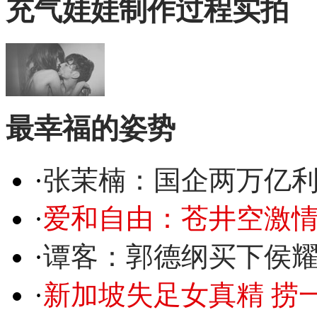
充气娃娃制作过程实拍
最幸福的姿势
·
张茉楠：国企两万亿
·
爱和自由：苍井空激情
·
谭客：郭德纲买下侯
·
新加坡失足女真精 捞