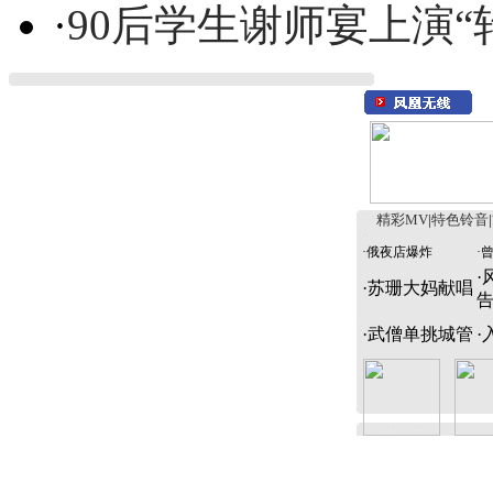
·
90后学生谢师宴上演“
精彩MV
|
特色铃音
|
·
俄夜店爆炸
·
·
·
苏珊大妈献唱
·
武僧单挑城管
·