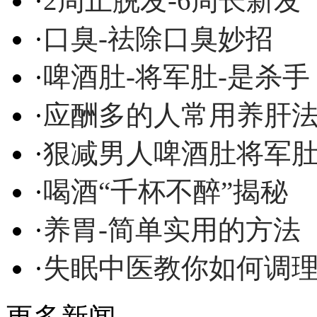
·
2周止脱发-6周长新发
·
口臭-祛除口臭妙招
·
啤酒肚-将军肚-是杀手
·
应酬多的人常用养肝
·
狠减男人啤酒肚将军
·
喝酒“千杯不醉”揭秘
·
养胃-简单实用的方法
·
失眠中医教你如何调