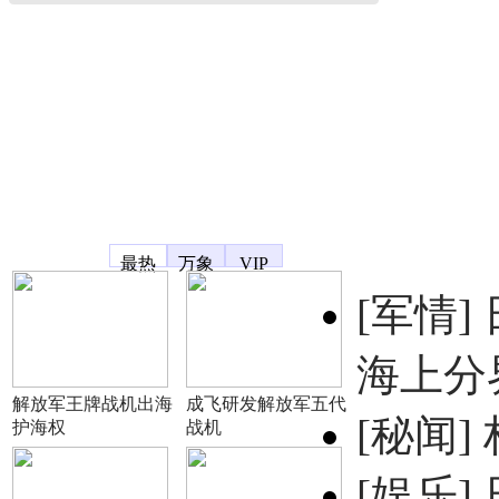
凤凰宽频
最热
万象
VIP
[军情]
海上分
解放军王牌战机出海
成飞研发解放军五代
[秘闻]
护海权
战机
[娱乐]