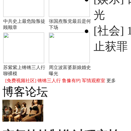
光
中共史上最危险叛徒
张国焘叛党最后是何
[社会]
顾顺章
下场
止获罪
苏紫紫上锵锵三人行
周立波富婆新娘婚史
聊裸模
曝光
[免费视频社区]
锵锵三人行
鲁豫有约
军情观察室
更多
博客论坛