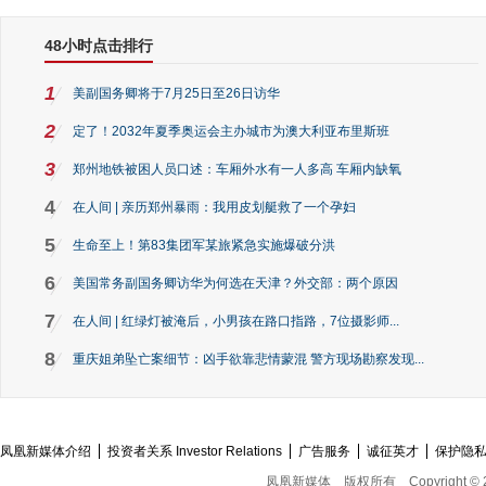
48小时点击排行
1
美副国务卿将于7月25日至26日访华
2
定了！2032年夏季奥运会主办城市为澳大利亚布里斯班
3
郑州地铁被困人员口述：车厢外水有一人多高 车厢内缺氧
4
在人间 | 亲历郑州暴雨：我用皮划艇救了一个孕妇
5
生命至上！第83集团军某旅紧急实施爆破分洪
6
美国常务副国务卿访华为何选在天津？外交部：两个原因
7
在人间 | 红绿灯被淹后，小男孩在路口指路，7位摄影师...
8
重庆姐弟坠亡案细节：凶手欲靠悲情蒙混 警方现场勘察发现...
凤凰新媒体介绍
投资者关系 Investor Relations
广告服务
诚征英才
保护隐
凤凰新媒体
版权所有
Copyright © 