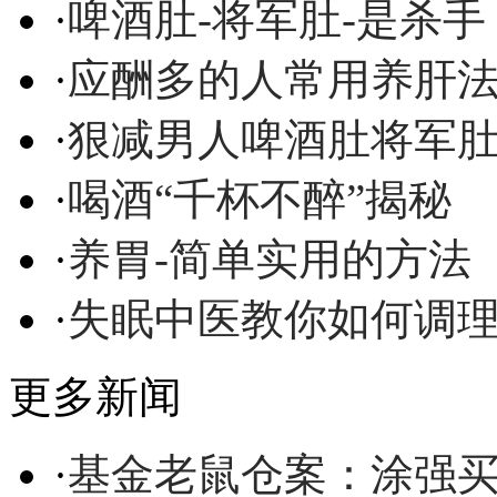
·
啤酒肚-将军肚-是杀手
·
应酬多的人常用养肝
·
狠减男人啤酒肚将军
·
喝酒“千杯不醉”揭秘
·
养胃-简单实用的方法
·
失眠中医教你如何调
更多新闻
·
基金老鼠仓案：涂强买