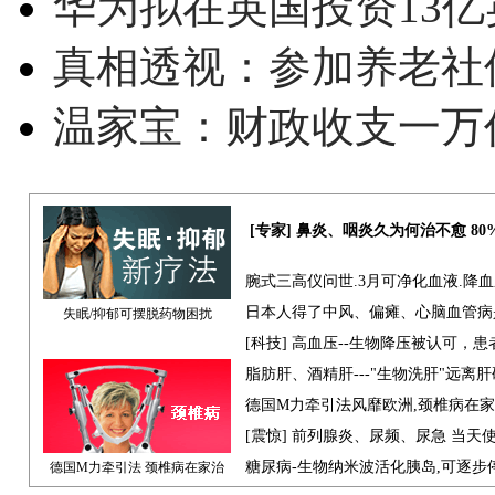
华为拟在英国投资13亿英
真相透视：参加养老社
温家宝：财政收支一万
[专家] 鼻炎、咽炎久为何治不愈 8
腕式三高仪问世.3月可净化血液.降
日本人得了中风、偏瘫、心脑血管病
失眠/抑郁可摆脱药物困扰
[科技] 高血压--生物降压被认可，
脂肪肝、酒精肝---"生物洗肝"远离
德国M力牵引法风靡欧洲,颈椎病在
[震惊] 前列腺炎、尿频、尿急 当天
糖尿病-生物纳米波活化胰岛,可逐步
德国M力牵引法 颈椎病在家治