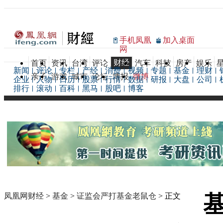
手机凤凰
加入桌面
网
财经
首页
资讯
台湾
评论
汽车
科技
房产
娱乐
新闻
评论
专栏
产经
消费
视频
专题
基金
理财
亲子
游戏
城市
论坛
博报
微博
企业
人物
日历
股票
行情
数据
研报
大盘
公司
排行
滚动
百科
黑马
股吧
博客
凤凰网财经
>
基金
>
证监会严打基金老鼠仓
> 正文