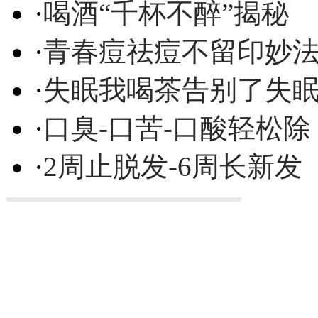
·
喝酒“千杯不醉”揭秘
·
青春痘祛痘不留印妙
·
失眠我喝茶告别了失
·
口臭-口苦-口酸轻松除
·
2周止脱发-6周长新发