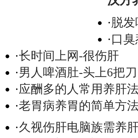
汉方
·
脱发
·
口臭
·
长时间上网-很伤肝
·
男人啤酒肚-头上6把刀
·
应酬多的人常用养肝
·
老胃病养胃的简单方
·
久视伤肝电脑族需养