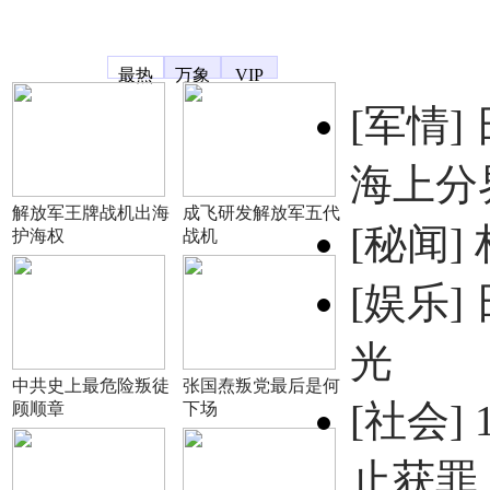
凤凰宽频
最热
万象
VIP
[军情]
海上分
解放军王牌战机出海
成飞研发解放军五代
[秘闻]
护海权
战机
[娱乐]
光
中共史上最危险叛徒
张国焘叛党最后是何
[社会]
顾顺章
下场
止获罪