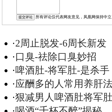
所有评论仅代表网友意见，凤凰网保持中立
·
2周止脱发-6周长新发
·
口臭-祛除口臭妙招
·
啤酒肚-将军肚-是杀手
·
应酬多的人常用养肝
·
狠减男人啤酒肚将军
·
喝酒“千杯不醉”揭秘