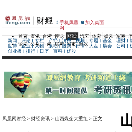
手机凤凰
加入桌面
网
财经
首页
资讯
台湾
评论
汽车
体育
娱乐
军事
新闻
评论
专栏
产经
消费
视频
专题
基金
理财
论坛
公益
时尚
房产
城市
游戏
世博
企业
人物
滚动
股票
行情
大盘
晨会
公司
创业板
排行
日历
百科
优股
凤凰网财经
>
财经资讯
>
山西煤企大重组
> 正文