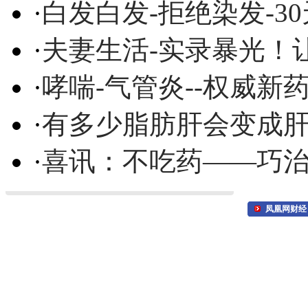
·
白发白发-拒绝染发-3
·
夫妻生活-实录暴光！
·
哮喘-气管炎--权威
·
有多少脂肪肝会变成
·
喜讯：不吃药——巧
凤凰网财经