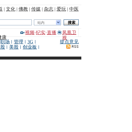
益
|
文化
|
佛教
|
传媒
|
杂志
|
爱玩
|
中医
站内
视频
·
纪实
·
直播
凤凰卫
健康
视
职场
管理
3G
提点意见
港股
美股
创业板