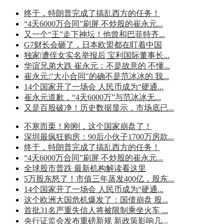
终于，特朗普完成了搞乱西方的任务！
“4天6000万合同”刷屏 不炒股的崔永元...
又一个“王”走下神坛！他曾和巴菲特齐...
G7财长会砸了，日本欧盟都在盯着中国
独家|遭侄女实名举报后 宝利国际董事长...
华谊兄弟大跌 崔永元：不是故意的 不懂...
崔永元:"大小合同"的确不是范冰冰的 我...
14个国家开了一场会 人民币成为“硬通...
崔永元道歉，“4天6000万”与范冰冰无...
又是百股破净！历史数据显示，市场底已...
不寒而栗！刚刚，这个国家崩盘了！
深圳最疯狂购房：90后小伙子1700万房款...
终于，特朗普完成了搞乱西方的任务！
“4天6000万合同”刷屏 不炒股的崔永元...
全球股市普跌 最新机构解读看这里
5万股东怒了！市值三年蒸发400亿，股东...
14个国家开了一场会 人民币成为“硬通...
这个欧洲大国危机爆发了：国债崩盘 股...
首批31名严重失信人将被限制乘坐火车 ...
央行证监会发布重磅新规 新政策影响几...