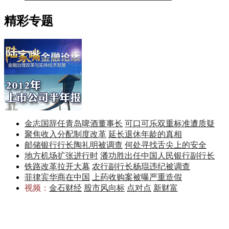
精彩专题
金志国辞任青岛啤酒董事长
可口可乐双重标准遭质疑
聚焦收入分配制度改革
延长退休年龄的真相
邮储银行行长陶礼明被调查
何处寻找舌尖上的安全
地方机场扩张进行时
潘功胜出任中国人民银行副行长
铁路改革拉开大幕
农行副行长杨琨违纪被调查
菲律宾华商在中国
上药收购案被曝严重造假
视频：
金石财经
股市风向标
点对点
新财富