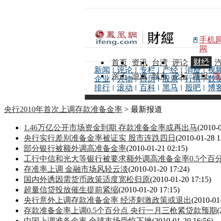
手机
网
财经
首页
资讯
台湾
评论
新闻
评论
专栏
产经
消费
视
亲子
游戏
城市
论坛
博报
微
企业
人物
日历
股票
行情
数
排行
滚动
百科
黑马
股吧
博
央行2010年首次上调存款准备金率
> 最新报道
1.46万亿公开市场资金到期 存款准备金率或再出马
(2010-
央行实行差别准备金率被证实 股市连跌四日
(2010-01-28 1
部分银行被额外调高准备金率
(2010-01-21 02:15)
工行中信和光大等银行被要求额外调高准备金率0.5个百
存准率上调 金融市场风轻云淡
(2010-01-20 17:24)
国内外诱因需货币政策适度宽松归原
(2010-01-20 17:15)
超量信贷投放催生提前紧缩
(2010-01-20 17:15)
央行意外上调存款准备金率 经济刺激政策或退出
(2010-01
存款准备金率上调0.5个百分点 央行一月三枪紧贷款预期
(
中国上调准备金率 全球市场受惊下挫
(2010-01-20 16:56)