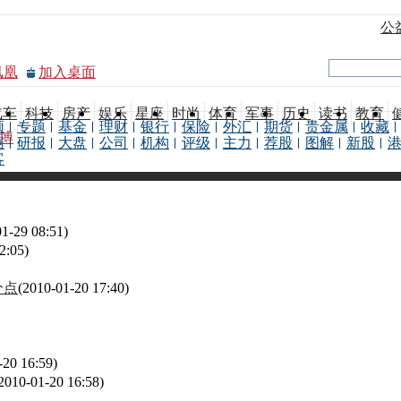
公
凤凰
加入桌面
汽车
科技
房产
娱乐
星座
时尚
体育
军事
历史
读书
教育
频
专题
基金
理财
银行
保险
外汇
期货
贵金属
收藏
博
据
研报
大盘
公司
机构
评级
主力
荐股
图解
新股
客
01-29 08:51)
2:05)
分点
(2010-01-20 17:40)
-20 16:59)
2010-01-20 16:58)