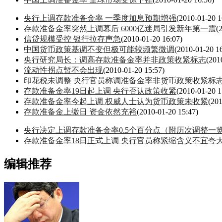
央行上调存款准备金率 一季度加息预期增强
(2010-01-20 1
存款准备金率突然上调幕后 6000亿迷局引发新年第一震
(
信贷规模受控 银行拉存声急
(2010-01-20 16:07)
中国货币政策基调不变但极可能较频繁微调
(2010-01-20 1
央行研究局长：调高存款准备金率并非政策收紧标志
(201
流动性拐点暂不会出现
(2010-01-20 15:57)
印花税未调整 央行官员称调准备金率非货币政策收紧标
存款准备金率19日起上调 央行否认政策收紧
(2010-01-20 1
存款准备金率今起上调 权威人士认为货币政策未收紧
(201
存款准备金上缴日 资金依然充裕
(2010-01-20 15:47)
央行决定上调存款准备金率0.5个百分点（附历次调整一
存款准备金率18日正式上调 央行官员称紧缩含义不宜夸
编辑推荐