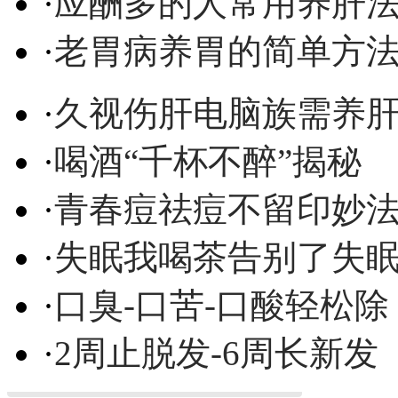
·
应酬多的人常用养肝
·
老胃病养胃的简单方
·
久视伤肝电脑族需养
·
喝酒“千杯不醉”揭秘
·
青春痘祛痘不留印妙
·
失眠我喝茶告别了失
·
口臭-口苦-口酸轻松除
·
2周止脱发-6周长新发