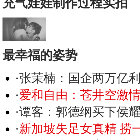
充气娃娃制作过程实拍
最幸福的姿势
·
张茉楠：国企两万亿
·
爱和自由：苍井空激情
·
谭客：郭德纲买下侯
·
新加坡失足女真精 捞