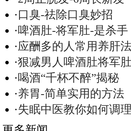
·
口臭-祛除口臭妙招
·
啤酒肚-将军肚-是杀手
·
应酬多的人常用养肝
·
狠减男人啤酒肚将军
·
喝酒“千杯不醉”揭秘
·
养胃-简单实用的方法
·
失眠中医教你如何调
更多新闻