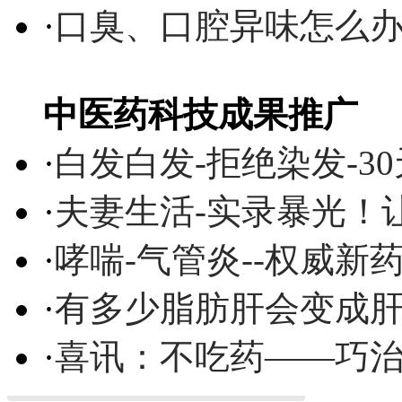
·
口臭、口腔异味怎么
中医药科技成果推广
·
白发白发-拒绝染发-3
·
夫妻生活-实录暴光！
·
哮喘-气管炎--权威
·
有多少脂肪肝会变成
·
喜讯：不吃药——巧