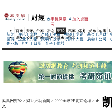
手机凤凰
加入桌面
网
财经
首页
资讯
台湾
评论
汽车
体育
娱乐
军事
新闻
评论
专栏
产经
消费
视频
专题
基金
理财
论坛
公益
时尚
房产
城市
游戏
世博
企业
人物
滚动
股票
行情
大盘
晨会
公司
创业板
排行
日历
百科
优股
凯
凤凰网财经
>
财经滚动新闻
>
2009全球PE北京论坛
> 正
文