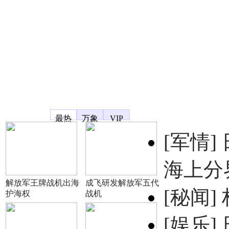
凤凰宽频
最热
万象
VIP
[军情]
海上分
解放军王牌战机出海
成飞研发解放军五代
[秘闻]
护海权
战机
[娱乐]