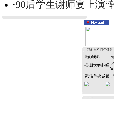
·
90后学生谢师宴上演“
精彩MV
|
特色铃音
|
·
俄夜店爆炸
·
·
·
苏珊大妈献唱
·
武僧单挑城管
·