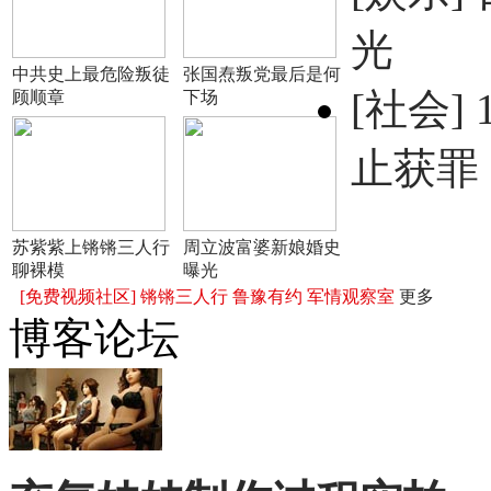
光
中共史上最危险叛徒
张国焘叛党最后是何
[社会]
顾顺章
下场
止获罪
苏紫紫上锵锵三人行
周立波富婆新娘婚史
聊裸模
曝光
[免费视频社区]
锵锵三人行
鲁豫有约
军情观察室
更多
博客论坛