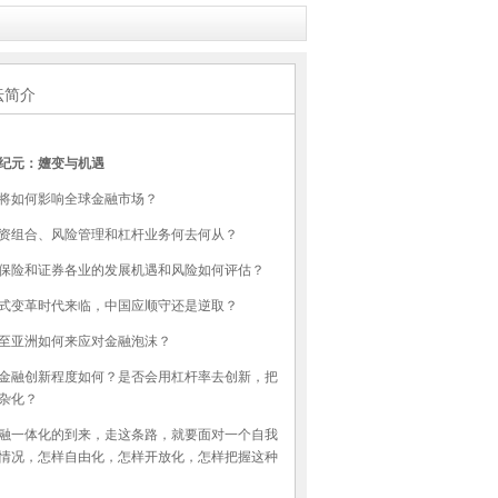
坛简介
纪元：嬗变与机遇
将如何影响全球金融市场？
资组合、风险管理和杠杆业务何去何从？
保险和证券各业的发展机遇和风险如何评估？
式变革时代来临，中国应顺守还是逆取？
至亚洲如何来应对金融泡沫？
金融创新程度如何？是否会用杠杆率去创新，把
杂化？
融一体化的到来，走这条路，就要面对一个自我
情况，怎样自由化，怎样开放化，怎样把握这种