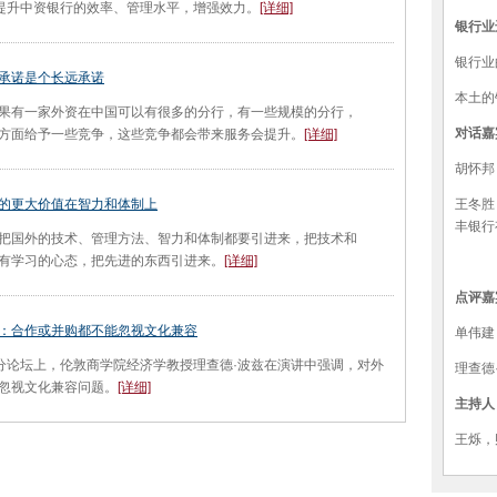
于提升中资银行的效率、管理水平，增强效力。
[详细]
银行业
银行业
承诺是个长远承诺
本土的
有一家外资在中国可以有很多的分行，有一些规模的分行，
对话嘉
方面给予一些竞争，这些竞争都会带来服务会提升。
[详细]
胡怀邦
的更大价值在智力和体制上
王冬胜
丰银行
国外的技术、管理方法、智力和体制都要引进来，把技术和
有学习的心态，把先进的东西引进来。
[详细]
点评嘉
：合作或并购都不能忽视文化兼容
单伟建
论坛上，伦敦商学院经济学教授理查德·波兹在演讲中强调，对外
理查德
忽视文化兼容问题。
[详细]
主持人
王烁，