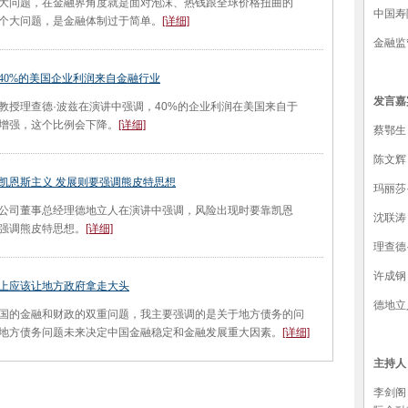
问题，在金融界角度就是面对泡沫、热钱跟全球价格扭曲的
中国寿
个大问题，是金融体制过于简单。
[详细]
金融监
40%的美国企业利润来自金融行业
发言嘉
理查德·波兹在演讲中强调，40%的企业利润在美国来自于
增强，这个比例会下降。
[详细]
蔡鄂生
陈文辉
凯恩斯主义 发展则要强调熊皮特思想
玛丽莎
司董事总经理德地立人在演讲中强调，风险出现时要靠凯恩
沈联涛
强调熊皮特思想。
[详细]
理查德
许成钢
上应该让地方政府拿走大头
德地立
的金融和财政的双重问题，我主要强调的是关于地方债务的问
地方债务问题未来决定中国金融稳定和金融发展重大因素。
[详细]
主持人
李剑阁