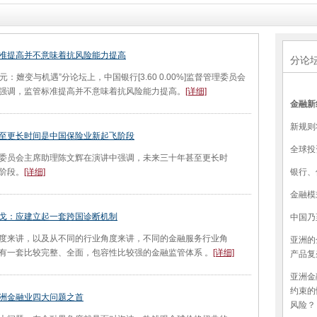
准提高并不意味着抗风险能力提高
分论
：嬗变与机遇”分论坛上，中国银行[3.60 0.00%]监督管理委员会
强调，监管标准提高并不意味着抗风险能力提高。
[详细]
金融新
新规则
至更长时间是中国保险业新起飞阶段
全球投
员会主席助理陈文辉在演讲中强调，未来三十年甚至更长时
银行、
阶段。
[详细]
金融模
戈：应建立起一套跨国诊断机制
中国乃
来讲，以及从不同的行业角度来讲，不同的金融服务行业角
亚洲的
有一套比较完整、全面，包容性比较强的金融监管体系 。
[详细]
产品复
亚洲金
约束的
洲金融业四大问题之首
风险？