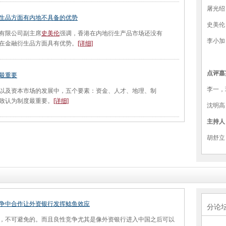
屠光绍
生品方面有内地不具备的优势
史美伦
有限公司副主席
史美伦
强调，香港在内地衍生产品市场还没有
李小加
在金融衍生品方面具有优势。
[详细]
点评嘉
最重要
李一，
及资本市场的发展中，五个要素：资金、人才、地理、制
致认为制度最重要。
[详细]
沈明高
主持人
胡舒立
争中合作让外资银行发挥鲶鱼效应
分论
不可避免的。而且良性竞争尤其是像外资银行进入中国之后可以