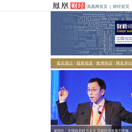
凤凰网首页
|
财经首页
嘉宾观点
|
最新报道
|
微博热议
|
网友评
谢国忠：中国政府权力太大 导致经济发展不平衡