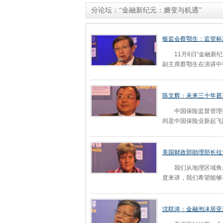
分论坛：“金融新纪元：嬗变与机遇”
银监会蔡鄂生：监管标
11月6日“金融新纪元
副主席蔡鄂生在演讲中
陈文辉：未来三十年甚
中国保险监督管理委
间是中国保险业新起飞
美国财政部助理部长拉
我们从地理区域角度
度来讲，我们希望能够
沈联涛：金融泡沫居亚