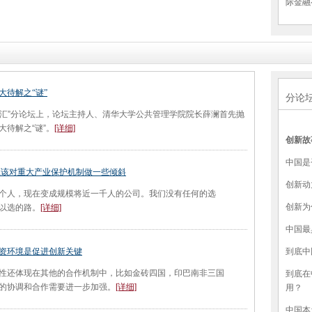
际金融
大待解之“谜”
分论
汇”分论坛上，论坛主持人、清华大学公共管理学院院长薛澜首先抛
大待解之“谜”。
[详细]
创新故
中国是
应该对重大产业保护机制做一些倾斜
创新动
人，现在变成规模将近一千人的公司。我们没有任何的选
创新为
以选的路。
[详细]
中国最
资环境是促进创新关键
到底中
还体现在其他的合作机制中，比如金砖四国，印巴南非三国
到底在
的协调和合作需要进一步加强。
[详细]
用？
中国本