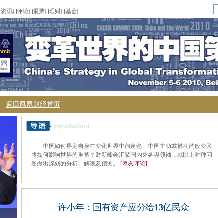
[
资讯
] [
评论
] [
股票
] [
理财
] [
基金
]
论
|
返回凤凰财经首页
中国如何界定自身在变化世界中的角色，中国主动或被动的改变又
将如何影响世界的重塑？财新峰会汇聚国内外各界领袖，就以上种种问
题做出深刻的分析、解读及预测。
[网友评论]
许小年：国有资产应分给
13
亿民众