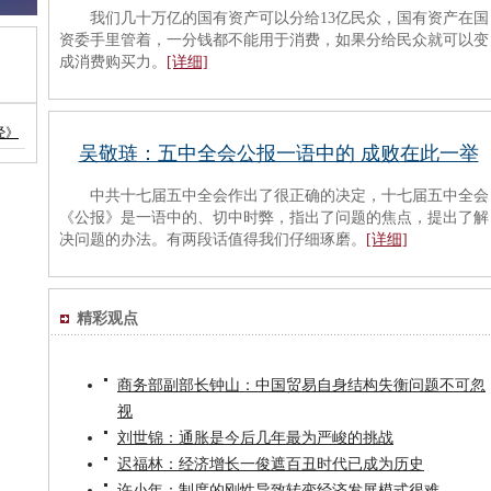
我们几十万亿的国有资产可以分给13亿民众，国有资产在国
资委手里管着，一分钱都不能用于消费，如果分给民众就可以变
成消费购买力。
[详细]
经》
吴敬琏：五中全会公报一语中的 成败在此一举
中共十七届五中全会作出了很正确的决定，十七届五中全会
《公报》是一语中的、切中时弊，指出了问题的焦点，提出了解
决问题的办法。有两段话值得我们仔细琢磨。
[详细]
精彩观点
商务部副部长钟山：中国贸易自身结构失衡问题不可忽
视
刘世锦：通胀是今后几年最为严峻的挑战
迟福林：经济增长一俊遮百丑时代已成为历史
许小年：制度的刚性导致转变经济发展模式很难