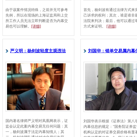
由于该案件情况特殊，之前并无可参考
首先，杨剑波有通过法律方式来
先例，所以在现场的上海证监局和上交
己诉求的权利；其次，谁是谁非
所工作人员无法立即判断是否为内幕交
法院来判决；最后，他可以通过
易也可以理解。
[详细]
方式来证明。
[详细]
严义明：杨剑波轻度主观违法
刘国华：错单交易属内幕
国内著名律师严义明对凤凰网表示，证
刘国华表示根据《证券法》第八
监会认定此案内幕交易无任何问题：其
内幕信息的规定：“国务院证券监
一，杨剑波属于法定内幕知情人；其
机构认定的对证券交易价格有显