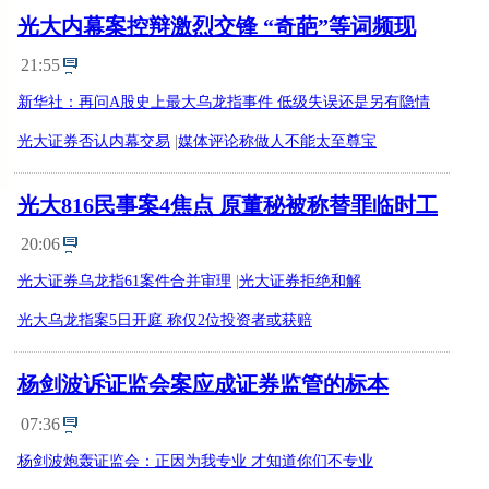
光大内幕案控辩激烈交锋 “奇葩”等词频现
21:55
新华社：再问A股史上最大乌龙指事件 低级失误还是另有隐情
光大证券否认内幕交易
|
媒体评论称做人不能太至尊宝
光大816民事案4焦点 原董秘被称替罪临时工
20:06
光大证券乌龙指61案件合并审理
|
光大证券拒绝和解
光大乌龙指案5日开庭 称仅2位投资者或获赔
杨剑波诉证监会案应成证券监管的标本
07:36
杨剑波炮轰证监会：正因为我专业 才知道你们不专业