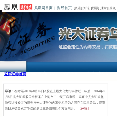
凤凰网首页
|
财经首页
[
资讯
] [
评论
] [
股票
] [
理财
] [
基金
]
杨剑波诉证监会
始作俑者
全球乌龙盘点
返回证券首页
案
导读：
在时隔2013年8月16日A股史上最大乌龙指事件近一年后，2014年8
月5日光大证券股民维权案在上海市二中院开庭审理，庭审中光大证券坚
决否认投资者的损失与光大证券的内幕交易行为之间存在因果关系，庭审
阶段原被告双方争议的焦点主要围绕四个方面展开。
【评论】