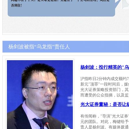
杨剑波被指“乌龙指”责任人
杨剑波：投行精英的"乌
沪指昨日2分钟内成交额约7
新元"顶罪"一段时间后，
光大证券策略投资部门，其
而遭受的公众指摘，以及
光大证券董秘：是否让
有传闻称，"导演"光大证
元的团队。对此，梅键给予
责人是杨剑波。有媒体拨通