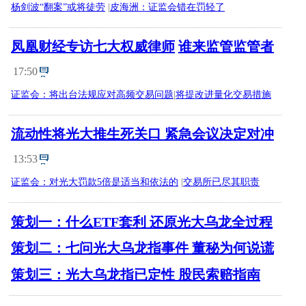
杨剑波“翻案”或将徒劳
|
皮海洲：证监会错在罚轻了
凤凰财经专访七大权威律师
谁来监管监管者
17:50
证监会：将出台法规应对高频交易问题
|
将提改进量化交易措施
流动性将光大推生死关口 紧急会议决定对冲
13:53
证监会：对光大罚款5倍是适当和依法的
|
交易所已尽其职责
策划一：什么ETF套利 还原光大乌龙全过程
策划二：七问光大乌龙指事件 董秘为何说谎
策划三：光大乌龙指已定性 股民索赔指南