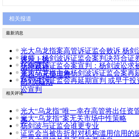
相关报道
最新消息
光大乌龙指案高管诉证监会败诉 杨剑
律师：杨剑波诉证监会案判决符合证
表示上诉
杨剑波诉证监会案宣判：杨剑波讼求
法律精神
光大乌龙指主角杨剑波诉证监会案再延
承担50元受理费
杨剑波诉证监会再延期宣判 或早于投
已3次延期
讼宣判
相关评论
光大“乌龙指”唯一幸存高管将出任资
光大“乌龙指”案无关市场中性策略
事
杨剑波与证监会谁更专业
证监会当被告折射对机构滥用信用的