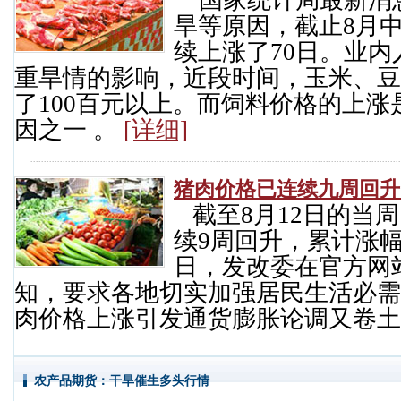
旱等原因，截止8月
续上涨了70日。业
重旱情的影响，近段时间，玉米、豆
了100百元以上。而饲料价格的上
因之一 。
[详细]
猪肉价格已连续九周回升
截至8月12日的当
续9周回升，累计涨幅为1
日，发改委在官方网
知，要求各地切实加强居民生活必需
肉价格上涨引发通货膨胀论调又卷
农产品期货：干旱催生多头行情