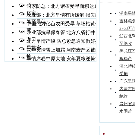
水
国家防总：北方诸省受旱面积达1.6
亿亩
湖南旱
农业部：北方旱情有所缓解 损失能
吉林粮
降至最低
中国北方亿亩农田受旱 草场枯黄干
2763万
死
农业部抗旱保春管 北方八省打井126
辽西北5
万口
北方旱情严峻 防总紧急通知做好抗
至绝收
旱救灾
灾年灾情雪上加霜 河南麦产区被虫
黑龙江2
蛀
旱情席卷中原大地 灾年夏粮逆势增
粮稳产
产
湖北持
受损
广东呈
内蒙古部
绝收
贵州省局
水困难