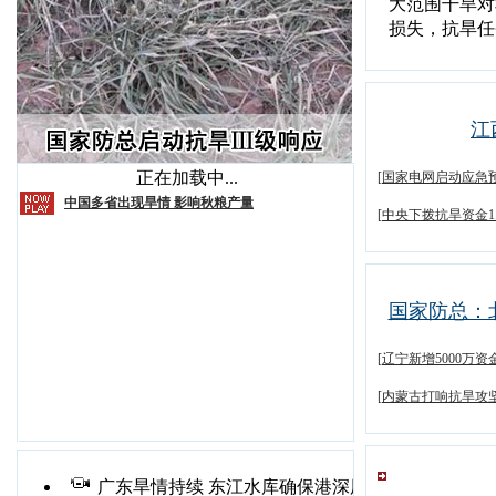
大范围干旱对
损失，抗旱任
江
正在加载中...
[
国家电网启动应急
中国多省出现旱情 影响秋粮产量
[
中央下拨抗旱资金1.
国家防总：
[
辽宁新增5000万资
[
内蒙古打响抗旱攻
广东旱情持续 东江水库确保港深用