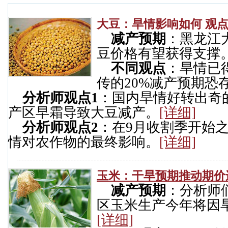
大豆：旱情影响如何 观
减产预期
：黑龙江
豆价格有望获得支撑
不同观点
：旱情已
传的20%减产预期恐
分析师观点1
：国内旱情好转出奇
产区早霜导致大豆减产。
[详细]
分析师观点2
：在9月收割季开始
情对农作物的最终影响。
[详细]
玉米：干旱预期推动期价
减产预期
：分析师
区玉米生产今年将因
[详细]