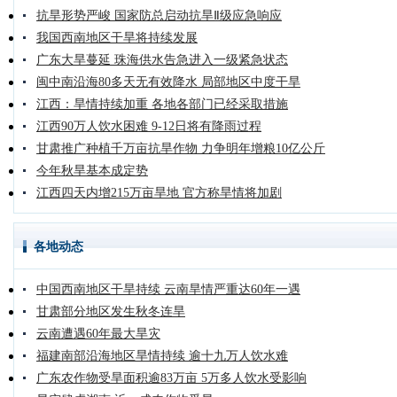
抗旱形势严峻 国家防总启动抗旱Ⅱ级应急响应
我国西南地区干旱将持续发展
广东大旱蔓延 珠海供水告急进入一级紧急状态
闽中南沿海80多天无有效降水 局部地区中度干旱
江西：旱情持续加重 各地各部门已经采取措施
江西90万人饮水困难 9-12日将有降雨过程
甘肃推广种植千万亩抗旱作物 力争明年增粮10亿公斤
今年秋旱基本成定势
江西四天内增215万亩旱地 官方称旱情将加剧
各地动态
中国西南地区干旱持续 云南旱情严重达60年一遇
甘肃部分地区发生秋冬连旱
云南遭遇60年最大旱灾
福建南部沿海地区旱情持续 逾十九万人饮水难
广东农作物受旱面积逾83万亩 5万多人饮水受影响