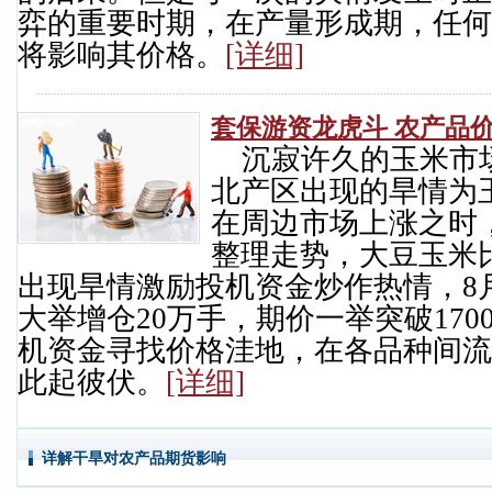
弈的重要时期，在产量形成期，任何
将影响其价格。
[详细]
套保游资龙虎斗 农产品
沉寂许久的玉米市
北产区出现的旱情为
在周边市场上涨之时
整理走势，大豆玉米
出现旱情激励投机资金炒作热情，8月1
大举增仓20万手，期价一举突破17
机资金寻找价格洼地，在各品种间流
此起彼伏。
[详细]
详解干旱对农产品期货影响