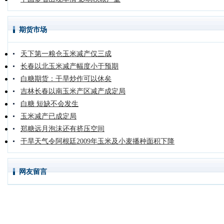
期货市场
天下第一粮仓玉米减产仅三成
长春以北玉米减产幅度小于预期
白糖期货：干旱炒作可以休矣
吉林长春以南玉米产区减产成定局
白糖 短缺不会发生
玉米减产已成定局
郑糖远月泡沫还有挤压空间
干旱天气令阿根廷2009年玉米及小麦播种面积下降
网友留言