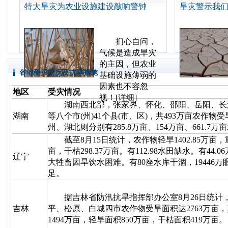
然。[
详细
]
特大旱灾为农业设施建设敲响警钟
旱灾警示我
扪心自问，
气候是造成旱灾
的主因，但农业
各地受灾情况及抗旱措施
基础设施薄弱的
因素也不容忽
地区
受灾情况
视！[
详细
]
湖南西北部，张家界、怀化、邵阳、岳阳、长
湖南
等八个市(州)41个县(市、区)，共493万亩农作物
州、湖北则分别有285.8万亩、154万亩、661.7
截至8月15日统计，农作物轻旱1402.85万亩，重旱
亩，干枯298.37万亩。有112.98水田缺水。有44.06
辽宁
大牲畜因旱饮水困难。有80座水库干涸，19446
足。
据吉林省防汛抗旱指挥部办公室8月26日统计
吉林
平、松原、白城四市农作物受旱面积达2763万亩
1494万亩，轻旱面积850万亩，干枯面积419万亩。