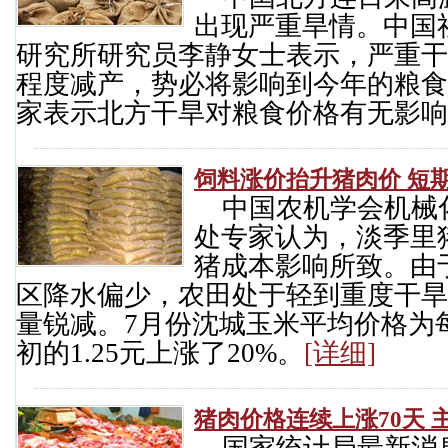
出现严重旱情。中国
研究所研究员李静女士表示，严重干
程度减产，势必将影响到今年的粮食
家表示北方干旱对粮食价格有无影
饲料涨价抬升猪肉价 短
中国农机学会机械
处专家认为，淡季里
猪成本影响所致。由
区降水偏少，农田处于轻到重度干旱
量锐减。7月份沈城玉米平均价格为每
初的1.25元上涨了20%。
[详细]
猪肉价格连续上涨70天
国家统计局最新消