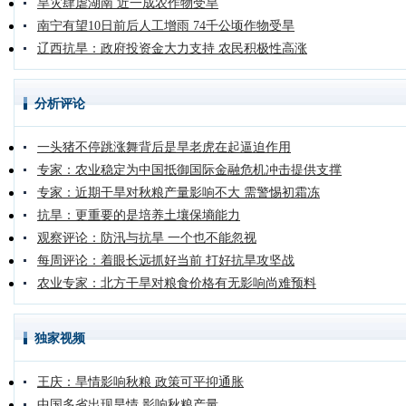
旱灾肆虐湖南 近一成农作物受旱
南宁有望10日前后人工增雨 74千公顷作物受旱
辽西抗旱：政府投资金大力支持 农民积极性高涨
分析评论
一头猪不停跳涨舞背后是旱老虎在起逼迫作用
专家：农业稳定为中国抵御国际金融危机冲击提供支撑
专家：近期干旱对秋粮产量影响不大 需警惕初霜冻
抗旱：更重要的是培养土壤保墒能力
观察评论：防汛与抗旱 一个也不能忽视
每周评论：着眼长远抓好当前 打好抗旱攻坚战
农业专家：北方干旱对粮食价格有无影响尚难预料
独家视频
王庆：旱情影响秋粮 政策可平抑通胀
中国多省出现旱情 影响秋粮产量