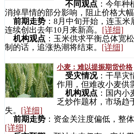
不同观点
：今年种
消掉旱情的部分影响，阻止价格大幅
前期走势
：8月中旬开始，连玉米
连续创出去年10月来新高。
[详细]
机构观点
：玉米供求平衡总体宽
制的话，追涨热潮将结束。
[详细]
小麦：难以提振期货价格
受灾情况
：干旱灾
作用，但难改小麦供
机构观点
：国内小
乏炒作题材，市场趋
失。
[详细]
前期走势
：资金关注度偏低，整
[详细]