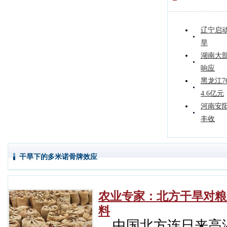
辽宁启动
旱
湖南大部
响应
黑龙江7
4.6亿元
河南安
丰收
干旱下的多米诺骨牌效应
农业专家：北方干旱对粮
料
中国北方连日来高