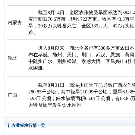
截至8月14日，全区农作物受旱面积达到3841.
灾面积3276.6万亩，绝收722万亩。牧区有43.3
内蒙古
旱，20多万头牲畜死亡。全区189万人、427万头
难。
进入8月以来，湖北全省已有300多万亩农田不
布在孝感、随州、天门、荆门、武汉、恩施、黄冈
湖北
中随州广水、荆州松滋、孝感大悟、宜昌兴山4县
水困难。
截至8月31日，高温少雨天气已导致广西农作
280.85千公顷，其中轻旱210.99千公顷，重旱63.
广西
5.98千公顷；缺水缺墒面积65.01千公顷；有63.85万
大牲畜因旱发生饮水困难。
农业板块行情一览