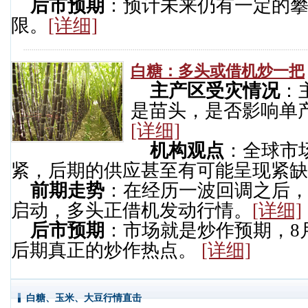
后市预期
：预计未来仍有一定的
限。
[详细]
白糖：多头或借机炒一把
主产区受灾情况
：
是苗头，是否影响单
[详细]
机构观点
：全球市
紧，后期的供应甚至有可能呈现紧缺
前期走势
：在经历一波回调之后，
启动，多头正借机发动行情。
[详细]
后市预期
：市场就是炒作预期，8
后期真正的炒作热点。
[详细]
白糖、玉米、大豆行情直击