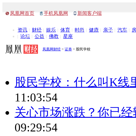
凤凰网首页
手机凤凰网
新闻客户端
资讯
财经
娱乐
体育
时尚
健康
亲子
汽车
论坛
公益
佛教
星座
凤凰网财经
>
证券
> 股民学校
股民学校：什么叫K线
11:03:54
关心市场涨跌？你已经
09:29:54