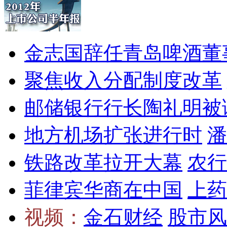
金志国辞任青岛啤酒董
聚焦收入分配制度改革
邮储银行行长陶礼明被
地方机场扩张进行时
潘
铁路改革拉开大幕
农行
菲律宾华商在中国
上药
视频：
金石财经
股市风