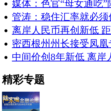
媒体：色官“母女通吃”降
管涛：稳住汇率就必须保
离岸人民币再创新低 
密西根州州长接受凤凰专
中间价创8年新低 离岸人民
精彩专题