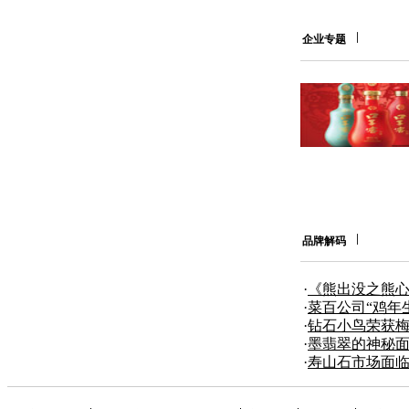
企业专题
品牌解码
·
《熊出没之熊心
与特效齐飞
·
菜百公司“鸡年
·
钻石小鸟荣获
创新金奖
·
墨翡翠的神秘
其中！
·
寿山石市场面临
者信心不足